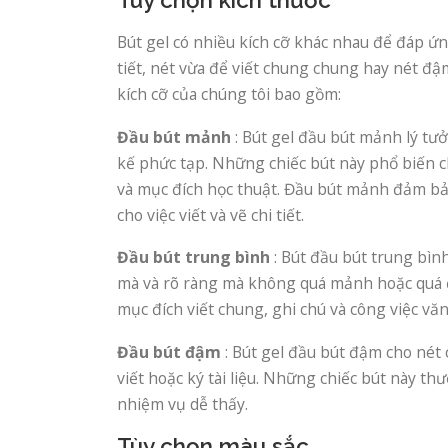
Bút gel có nhiều kích cỡ khác nhau để đáp ứn
tiết, nét vừa để viết chung chung hay nét đậ
kích cỡ của chúng tôi bao gồm:
Đầu bút mảnh
: Bút gel đầu bút mảnh lý tưở
kế phức tạp. Những chiếc bút này phổ biến 
và mục đích học thuật. Đầu bút mảnh đảm bả
cho việc viết và vẽ chi tiết.
Đầu bút trung bình
: Bút đầu bút trung bìn
mà và rõ ràng mà không quá mảnh hoặc quá đ
mục đích viết chung, ghi chú và công việc vă
Đầu bút đậm
: Bút gel đầu bút đậm cho nét
viết hoặc ký tài liệu. Những chiếc bút này t
nhiệm vụ dễ thấy.
Tùy chọn màu sắc