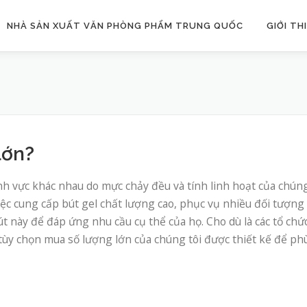
NHÀ SẢN XUẤT VĂN PHÒNG PHẨM TRUNG QUỐC
GIỚI TH
lớn?
nh vực khác nhau do mực chảy đều và tính linh hoạt của chúng
việc cung cấp bút gel chất lượng cao, phục vụ nhiều đối tượng
 này để đáp ứng nhu cầu cụ thể của họ. Cho dù là các tổ chứ
c tùy chọn mua số lượng lớn của chúng tôi được thiết kế để ph