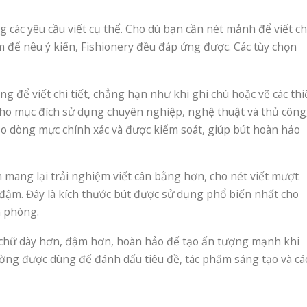
g các yêu cầu viết cụ thể. Cho dù bạn cần nét mảnh để viết ch
m để nêu ý kiến, Fishionery đều đáp ứng được. Các tùy chọn
ng để viết chi tiết, chẳng hạn như khi ghi chú hoặc vẽ các thi
cho mục đích sử dụng chuyên nghiệp, nghệ thuật và thủ công
o dòng mực chính xác và được kiểm soát, giúp bút hoàn hảo
h mang lại trải nghiệm viết cân bằng hơn, cho nét viết mượt
ậm. Đây là kích thước bút được sử dụng phổ biến nhất cho
n phòng.
 chữ dày hơn, đậm hơn, hoàn hảo để tạo ấn tượng mạnh khi
hường được dùng để đánh dấu tiêu đề, tác phẩm sáng tạo và cá