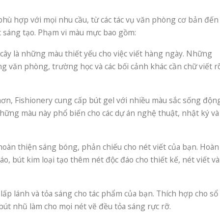
phù hợp với mọi nhu cầu, từ các tác vụ văn phòng cơ bản đến
c sáng tạo. Phạm vi màu mực bao gồm:
 cây là những màu thiết yếu cho việc viết hàng ngày. Những
 văn phòng, trường học và các bối cảnh khác cần chữ viết r
hơn, Fishionery cung cấp bút gel với nhiều màu sắc sống độn
hững màu này phổ biến cho các dự án nghệ thuật, nhật ký và
p hoàn thiện sáng bóng, phản chiếu cho nét viết của bạn. Hoàn
áo, bút kim loại tạo thêm nét độc đáo cho thiết kế, nét viết và
lấp lánh và tỏa sáng cho tác phẩm của bạn. Thích hợp cho sổ
bút nhũ làm cho mọi nét vẽ đều tỏa sáng rực rỡ.