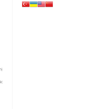
hị
,
ác