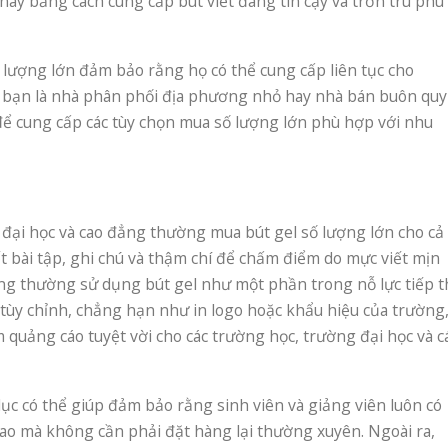
 này bằng cách cung cấp bút viết đáng tin cậy và trơn tru phù
ố lượng lớn đảm bảo rằng họ có thể cung cấp liên tục cho
bạn là nhà phân phối địa phương nhỏ hay nhà bán buôn quy
để cung cấp các tùy chọn mua số lượng lớn phù hợp với nhu
 đại học và cao đẳng thường mua bút gel số lượng lớn cho cả
ết bài tập, ghi chú và thậm chí để chấm điểm do mực viết mịn
ũng thường sử dụng bút gel như một phần trong nỗ lực tiếp t
n tùy chỉnh, chẳng hạn như in logo hoặc khẩu hiệu của trường
 quảng cáo tuyệt vời cho các trường học, trường đại học và c
dục có thể giúp đảm bảo rằng sinh viên và giảng viên luôn có
 cao mà không cần phải đặt hàng lại thường xuyên. Ngoài ra,