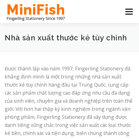
Skip
Menu
to
content
NHÀ SẢN XUẤT VĂN PHÒNG PHẨM TRUNG QUỐC
Nhà sản xuất thước kẻ tùy chỉnh
GIỚI THIỆU VỀ CHÚNG TÔI
LIÊN HỆ VỚI CHÚNG TÔI
Được thành lập vào năm 1997, Fingerling Stationery đã
khẳng định mình là một trong những nhà sản xuất
thước kẻ tùy chỉnh hàng đầu tại Trung Quốc, cung cấp
các sản phẩm chất lượng cao đáp ứng nhu cầu đa dạng
của sinh viên, chuyên gia và doanh nghiệp trên toàn thế
giới. Với hơn hai thập kỷ kinh nghiệm trong ngành văn
phòng phẩm, Fingerling Stationery đã xây dựng được
danh tiếng vững chắc trong việc sản xuất các loại thước
kẻ bền, chính xác và tiện dụng, biến chúng thành công