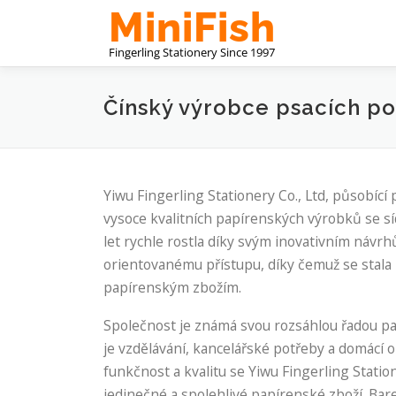
Přeskočit
na
obsah
Čínský výrobce psacích p
Yiwu Fingerling Stationery Co., Ltd, působíc
vysoce kvalitních papírenských výrobků se sí
let rychle rostla díky svým inovativním náv
orientovanému přístupu, díky čemuž se sta
papírenským zbožím.
Společnost je známá svou rozsáhlou řadou pa
je vzdělávání, kancelářské potřeby a domácí 
funkčnost a kvalitu se Yiwu Fingerling Statio
jedinečné a spolehlivé papírenské zboží. Bar