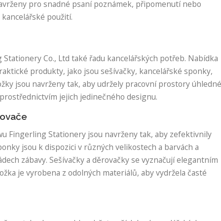
 navrženy pro snadné psaní poznámek, připomenutí nebo
 kancelářské použití.
 Stationery Co., Ltd také řadu kancelářských potřeb. Nabídka
aktické produkty, jako jsou sešívačky, kancelářské sponky,
ložky jsou navrženy tak, aby udržely pracovní prostory úhledn
 prostřednictvím jejich jedinečného designu.
rovače
u Fingerling Stationery jsou navrženy tak, aby zefektivnily
onky jsou k dispozici v různých velikostech a barvách a
dech zábavy. Sešívačky a děrovačky se vyznačují elegantním
ožka je vyrobena z odolných materiálů, aby vydržela časté