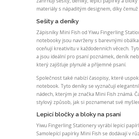
zahrnují sešity, deníky, lepicí papírky a blok
materiály s nápaditým designem, díky čemuž js
Sešity a deníky
Zápisníky Mini Fish od Yiwu Fingerling Statio
notebooky jsou navrženy s barevnými obálkami 
oceňují kreativitu v každodenních věcech. Ty
a jsou ideální pro psaní poznámek, deník nebo
který zajišťuje plynulé a příjemné psaní.
Společnost také nabízí časopisy, které uspokoj
notebook. Tyto deníky se vyznačují elegantní
nádech, kterým je značka Mini Fish známá. Čas
stylový způsob, jak si poznamenat své myšle
Lepicí bločky a bloky na psaní
Yiwu Fingerling Stationery vyrábí lepicí papír
Samolepící papírky Mini Fish se dodávají v rů