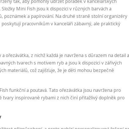
vrženy tak, aby pomohly udržet pořádek v kancelářských
 Složky Mini Fish jsou k dispozici v různých barvách a
ů, poznámek a papírování. Na druhé straně stolní organizéry
a poskytují pracovníkům v kanceláři zábavný, ale praktický
 a ořezávátka, z nichž každá je navržena s důrazem na detail 
bavných tvarech s motivem ryb a jsou k dispozici v zářivých
ch materiálů, což zajišťuje, že je děti mohou bezpečně
Fish funkční a poutavá. Tato ořezávátka jsou navržena pro
é tvary inspirované rybami z nich činí přitažlivý doplněk pro
y