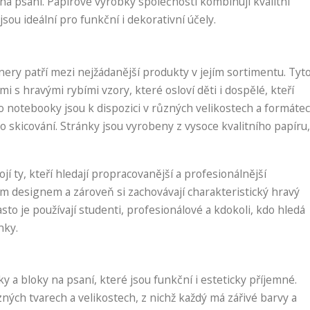
y na psaní. Papírové výrobky společnosti kombinují kvalitní
ou ideální pro funkční i dekorativní účely.
nery patří mezi nejžádanější produkty v jejím sortimentu. Tyt
s hravými rybími vzory, které osloví děti i dospělé, kteří
to notebooky jsou k dispozici v různých velikostech a formáte
 skicování. Stránky jsou vyrobeny z vysoce kvalitního papíru,
í ty, kteří hledají propracovanější a profesionálnější
m designem a zároveň si zachovávají charakteristický hravý
to je používají studenti, profesionálové a kdokoli, kdo hledá
nky.
ky a bloky na psaní, které jsou funkční i esteticky příjemné.
zných tvarech a velikostech, z nichž každý má zářivé barvy a