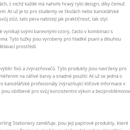
ách, z nichž každé má nahoře hravý rybí design, díky čemuž
m. Ať už je to pro studenty ve školách nebo kancelářské
ůj stůl, tato pera nabízejí jak praktičnost, tak styl.
é vynikají svými barevnými vzory, často v kombinaci s
téma. Tyto tužky jsou vyrobeny pro hladké psaní a dlouhou
dělávací prostředí.
ý výběr fixů a zvýrazňovačů. Tyto produkty jsou navrženy pro
aměřením na zářivé barvy a snadné použití. Ať už se jedná o
pro kancelářské profesionály zvýrazňující klíčové informace v
 jsou oblíbené pro svůj konzistentní výkon a bezproblémovo
erling Stationery zaměřuje, jsou její papírové produkty, které