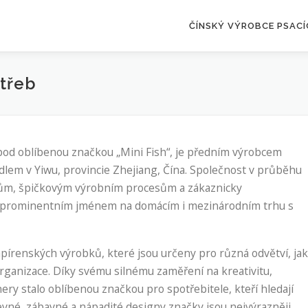
ČÍNSKÝ VÝROBCE PSAC
otřeb
í pod oblíbenou značkou „Mini Fish“, je předním výrobcem
dlem v Yiwu, provincie Zhejiang, Čína. Společnost v průběhu
rhům, špičkovým výrobním procesům a zákaznicky
la prominentním jménem na domácím i mezinárodním trhu s
pírenských výrobků, které jsou určeny pro různá odvětví, ja
organizace. Díky svému silnému zaměření na kreativitu,
nery stalo oblíbenou značkou pro spotřebitele, kteří hledají
evné, zábavné a nápadité designy značky jsou nejvýrazněji