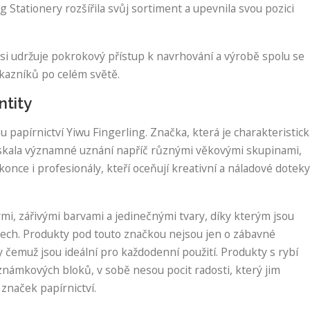
g Stationery rozšířila svůj sortiment a upevnila svou pozici
si udržuje pokrokový přístup k navrhování a výrobě spolu se
azníků po celém světě.
ntity
papírnictví Yiwu Fingerling. Značka, která je charakteristick
získala významné uznání napříč různými věkovými skupinami,
nce i profesionály, kteří oceňují kreativní a náladové doteky
i, zářivými barvami a jedinečnými tvary, díky kterým jsou
tech. Produkty pod touto značkou nejsou jen o zábavné
y čemuž jsou ideální pro každodenní použití. Produkty s rybí
námkových bloků, v sobě nesou pocit radosti, který jim
 značek papírnictví.