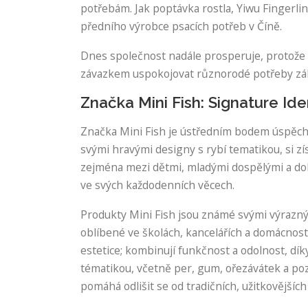
potřebám. Jak poptávka rostla, Yiwu Fingerlin
předního výrobce psacích potřeb v Číně.
Dnes společnost nadále prosperuje, protože 
závazkem uspokojovat různorodé potřeby zák
Značka Mini Fish: Signature Ide
Značka Mini Fish je ústředním bodem úspěchu 
svými hravými designy s rybí tematikou, si 
zejména mezi dětmi, mladými dospělými a doko
ve svých každodenních věcech.
Produkty Mini Fish jsou známé svými výrazným
oblíbené ve školách, kancelářích a domácnos
estetice; kombinují funkčnost a odolnost, dík
tématikou, včetně per, gum, ořezávátek a poz
pomáhá odlišit se od tradičních, užitkovějších