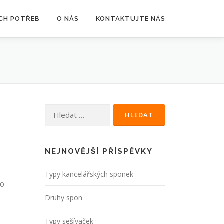
ÍCH POTŘEB
O NÁS
KONTAKTUJTE NÁS
Vyhledávání
NEJNOVĚJŠÍ PŘÍSPĚVKY
Typy kancelářských sponek
ko
Druhy spon
Typy sešívaček