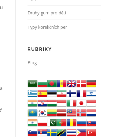
wu
Druhy gum pro děti
Typy korekčních per
RUBRIKY
Blog
 a
y