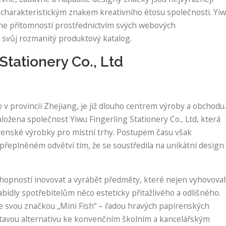
 charakteristickým znakem kreativního étosu společnosti. Yi
line přítomností prostřednictvím svých webových
 svůj rozmanitý produktový katalog.
Stationery Co., Ltd
 provincii Zhejiang, je již dlouho centrem výroby a obchodu.
ložena společnost Yiwu Fingerling Stationery Co., Ltd, která
renské výrobky pro místní trhy. Postupem času však
přeplněném odvětví tím, že se soustředila na unikátní design
schopností inovovat a vyrábět předměty, které nejen vyhovoval
ídly spotřebitelům něco esteticky přitažlivého a odlišného.
se svou značkou „Mini Fish“ – řadou hravých papírenských
utavou alternativu ke konvenčním školním a kancelářským