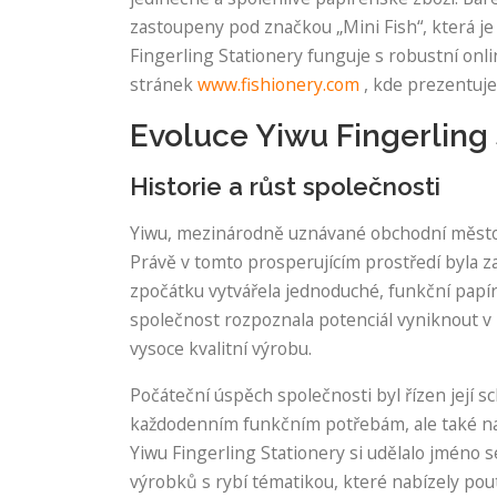
zastoupeny pod značkou „Mini Fish“, která je
Fingerling Stationery funguje s robustní on
stránek
www.fishionery.com
, kde prezentuje
Evoluce Yiwu Fingerling 
Historie a růst společnosti
Yiwu, mezinárodně uznávané obchodní město v
Právě v tomto prosperujícím prostředí byla za
zpočátku vytvářela jednoduché, funkční papí
společnost rozpoznala potenciál vyniknout v 
vysoce kvalitní výrobu.
Počáteční úspěch společnosti byl řízen její 
každodenním funkčním potřebám, ale také nab
Yiwu Fingerling Stationery si udělalo jméno 
výrobků s rybí tématikou, které nabízely po