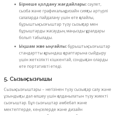
Бірнеше қолдану жағдайлары:
сәулет,
сызба және графикалық дизайн сияқты әртүрлі
салаларда пайдалану үшін өте қолайлы,
бұрыштық сызғыштар түзу сызықтар мен
бұрыштарды жасаудың маңызды құралдары
болып табылады.
Ықшам және ыңғайлы:
бұрыштық сызғыштар
стандартты қарындаш қораптарына сыйдыру
үшін жеткілікті кішкентай, сондықтан оларды
өте портативті етеді.
5. Сызық сызғышы
Сызық сызғыштары – негізінен түзу сызықтар салу және
ұзындықты дәл өлшеу үшін қолданылатын түзу жиекті
сызғыштар. Бұл сызғыштар әмбебап және
мектептерде, кеңселерде және дизайн