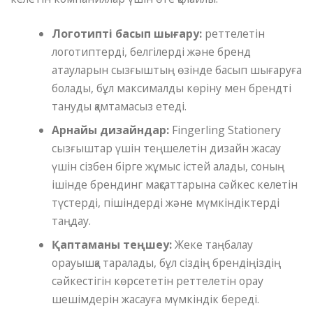
Логотипті басып шығару:
реттелетін
логотиптерді, белгілерді және бренд
атауларын сызғыштың өзінде басып шығаруға
болады, бұл максималды көріну мен брендті
тануды қамтамасыз етеді.
Арнайы дизайндар:
Fingerling Stationery
сызғыштар үшін теңшелетін дизайн жасау
үшін сізбен бірге жұмыс істей алады, соның
ішінде брендинг мақсаттарына сәйкес келетін
түстерді, пішіндерді және мүмкіндіктерді
таңдау.
Қаптаманы теңшеу:
Жеке таңбалау
орауышқа таралады, бұл сіздің брендіңіздің
сәйкестігін көрсететін реттелетін орау
шешімдерін жасауға мүмкіндік береді.