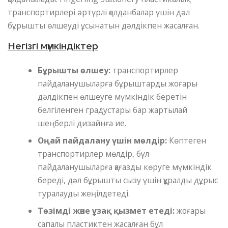
транспортирлері әртүрлі қолданбалар үшін дәл
бұрышты өлшеуді ұсынатын дәлдікпен жасалған.
Негізгі мүмкіндіктер
Бұрышты өлшеу:
транспортирлер
пайдаланушыларға бұрыштарды жоғары
дәлдікпен өлшеуге мүмкіндік беретін
белгіленген градустары бар жартылай
шеңберлі дизайнға ие.
Оңай пайдалану үшін мөлдір:
Көптеген
транспортирлер мөлдір, бұл
пайдаланушыларға қағазды көруге мүмкіндік
береді, дәл бұрышты сызу үшін құралды дұрыс
туралауды жеңілдетеді.
Төзімді және ұзақ қызмет етеді:
жоғары
сапалы пластиктен жасалған бұл