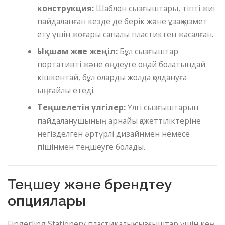
конструкция:
Шаблон сызғыштары, тіпті жиі
пайдаланған кезде де берік және ұзақ қызмет
ету үшін жоғары сапалы пластиктен жасалған.
Ықшам және жеңіл:
Бұл сызғыштар
портативті және өңдеуге оңай болатындай
кішкентай, бұл оларды жолда қолдануға
ыңғайлы етеді.
Теңшелетін үлгілер:
Үлгі сызғыштарын
пайдаланушының арнайы қажеттіліктеріне
негізделген әртүрлі дизайнмен немесе
пішінмен теңшеуге болады.
Теңшеу және брендтеу
опциялары
Fingerling Stationery пластикалық сызғыштар үшін кең