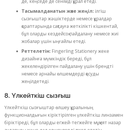
де, кеңседе де сенімді құрал етеді.
Тасымалданатын және жеңіл:
ілгіш
сызғыштар жәшіктерде немесе құралдар
қораптарында сақтауға жеткілікті кішкентай,
бұл оларды кездейсоқ пайдалану немесе жиі
жобалар үшін ыңғайлы етеді.
Реттелетін:
Fingerling Stationery жеке
дизайнға мүмкіндік береді, бұл
жекелендірілген пайдалану үшін брендті
немесе арнайы өлшемдерді қосуды
жеңілдетеді.
8. Үлкейткіш сызғыш
Үлкейткіш сызғыштар өлшеу құралының
функционалдығын кіріктірілген үлкейткіш линзамен
біріктіреді, бұл оларды егжей-тегжейге мұқият назар