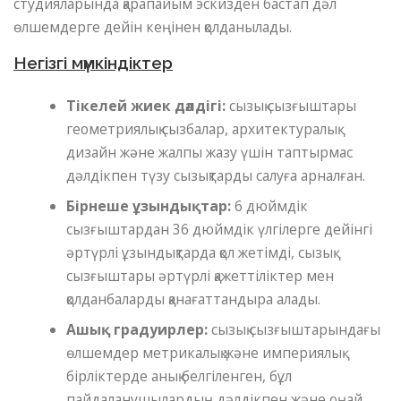
студияларында қарапайым эскизден бастап дәл
өлшемдерге дейін кеңінен қолданылады.
Негізгі мүмкіндіктер
Тікелей жиек дәлдігі:
сызық сызғыштары
геометриялық сызбалар, архитектуралық
дизайн және жалпы жазу үшін таптырмас
дәлдікпен түзу сызықтарды салуға арналған.
Бірнеше ұзындықтар:
6 дюймдік
сызғыштардан 36 дюймдік үлгілерге дейінгі
әртүрлі ұзындықтарда қол жетімді, сызық
сызғыштары әртүрлі қажеттіліктер мен
қолданбаларды қанағаттандыра алады.
Ашық градуирлер:
сызық сызғыштарындағы
өлшемдер метрикалық және империялық
бірліктерде анық белгіленген, бұл
пайдаланушылардың дәлдікпен және оңай