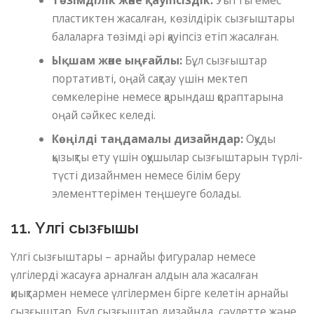
пластиктен жасалған, көзілдірік сызғыштары
балаларға төзімді әрі қауіпсіз етіп жасалған.
Ықшам және ыңғайлы:
Бұл сызғыштар
портативті, оңай сақтау үшін мектеп
сөмкелеріне немесе қарындаш қораптарына
оңай сәйкес келеді.
Көңілді таңдамалы дизайндар:
Оқуды
қызықты ету үшін оқушылар сызғыштарын түрлі-
түсті дизайнмен немесе білім беру
элементтерімен теңшеуге болады.
11. Үлгі сызғышы
Үлгі сызғыштары – арнайы фигуралар немесе
үлгілерді жасауға арналған алдын ала жасалған
қиықтармен немесе үлгілермен бірге келетін арнайы
сызғыштар. Бұл сызғыштар дизайнда, сәулетте және