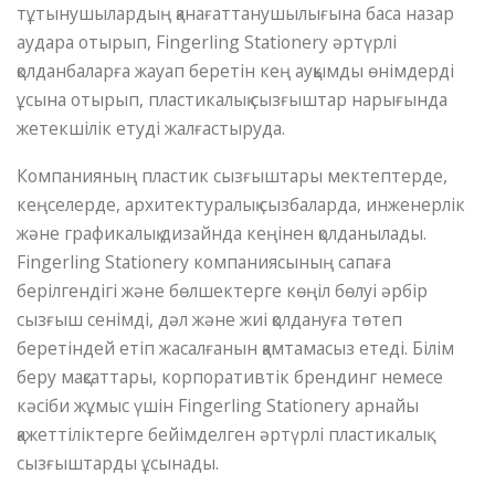
тұтынушылардың қанағаттанушылығына баса назар
аудара отырып, Fingerling Stationery әртүрлі
қолданбаларға жауап беретін кең ауқымды өнімдерді
ұсына отырып, пластикалық сызғыштар нарығында
жетекшілік етуді жалғастыруда.
Компанияның пластик сызғыштары мектептерде,
кеңселерде, архитектуралық сызбаларда, инженерлік
және графикалық дизайнда кеңінен қолданылады.
Fingerling Stationery компаниясының сапаға
берілгендігі және бөлшектерге көңіл бөлуі әрбір
сызғыш сенімді, дәл және жиі қолдануға төтеп
беретіндей етіп жасалғанын қамтамасыз етеді. Білім
беру мақсаттары, корпоративтік брендинг немесе
кәсіби жұмыс үшін Fingerling Stationery арнайы
қажеттіліктерге бейімделген әртүрлі пластикалық
сызғыштарды ұсынады.