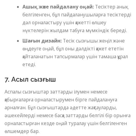
Ашық және пайдалану оңай:
Тесіктер анық
белгіленген, бұл пайдаланушыларға тесіктерді
дәл орналастыру үшін қажетті өлшеу
нүктелерін жылдам табуға мүмкіндік береді.
Шағын дизайн:
Тесік сызғышы жеңіл және
өңдеуге оңай, бұл оны дәлдікті қажет ететін
қайталанатын тапсырмалар үшін тамаша құрал
етеді.
7. Асыл сызғыш
Аспалы сызғыштар заттарды ілумен немесе
қабырғаларға орналастырумен бірге пайдалануға
арналған. Бұл сызғыштарда әдетте жақтауларды,
әшекейлерді немесе басқа заттарды белгілі бір орынға
орналастырған кезде оңай туралау үшін белгіленген
өлшемдер бар.