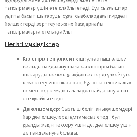
аударуды және дәл өлшеулерді қажет ететін
тапсырмалар үшін өте қолайлы етеді. Бұл сызғыштар
ұқыпты басып шығаруды оқуға, сызбалардағы күрделі
бөлшектерді зерттеуге және басқа арнайы
тапсырмаларға өте ыңғайлы.
Негізгі мүмкіндіктер
Кірістірілген үлкейткіш:
ұлғайтқыш өлшеу
кезінде пайдаланушыларға кішігірім басып
шығаруды немесе ұсақ бөлшектерді үлкейтуге
көмектесу үшін жасалған, бұл оны техникалық
немесе көркемдік салаларда пайдалану үшін
өте қолайлы етеді.
Дәл өлшемдер:
Сызғыш бөлігі анық өлшемдері
бар дәл өлшеулерді қамтамасыз етеді, бұл
құралды жақын тексеру үшін де, дәл өлшеу үшін
де пайдалануға болады.