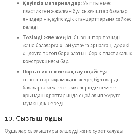
Қауіпсіз материалдар:
Уытты емес
пластиктен жасалған бұл сызғыштар балалар
өнімдерінің қауіпсіздік стандарттарына сәйкес
келеді.
Төзімді және жеңіл:
Сызғыштар төзімді
және балаларға оңай ұстауға арналған, дөрекі
өңдеуге төтеп бере алатын берік пластикалық
конструкциясы бар.
Портативті және сақтау оңай:
Бұл
сызғыштар ықшам және жеңіл, бұл оларды
балаларға мектеп сөмкелерінде немесе
қарындаш қораптарында оңай алып жүруге
мүмкіндік береді.
10. Сызғыш оқушы
Оқушылар сызғыштары өлшеуді және сурет салуды