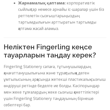
Жарнамалық қаптама:
корпоративтік
сыйлықтар немесе арнайы іс-шаралар үшін біз
реттелетін сызғыштарыңыздың
тартымдылығын арттыратын тартымды
қаптама жасай аламыз.
Неліктен Fingerling кеңсе
тауарларын таңдау керек?
Fingerling Stationery сапаға, тұтынушылардың
қанағаттанушылығына және тұрақтылыққа деген
ұмтылысының арқасында жетекші пластикалық сызғыш
өндіруші ретінде беделге ие болды. Кәсіпорындар
мен жеке тұлғалардың жеке сызғыш қажеттіліктері
үшін Fingerling Stationery таңдауының бірнеше
себептері бар.