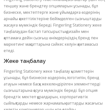
теңшеу және брендтеу опцияларын ұсынады, бұл
бизнеске, мектептерге және ұйымдарға өздерінің
арнайы қажеттіліктеріне бейімделген сызғыштарды
жасауға мүмкіндік береді. Fingerling Stationery жеке
таңбалаудан бастап тапсырыстық дизайн мен
қаптамаға дейін сызғыш өнімдеріңіздің бренд пен
маркетинг мақсаттарына сәйкес келуін қамтамасыз
етеді.
Жеке таңбалау
Fingerling Stationery жеке таңбалау қызметтерін
ұсынады, бұл бизнеске өздерінің логотипін, бренд
атауын немесе басқа жекелендірілген элементтерді
сызғыштарына қосуға мүмкіндік береді. Бұл опция
брендтік мектеп құралдарын, корпоративтік
сыйлықтарды немесе жарнамалық заттарды жасағысы
келетін компаниялар үшін өте қолайлы.