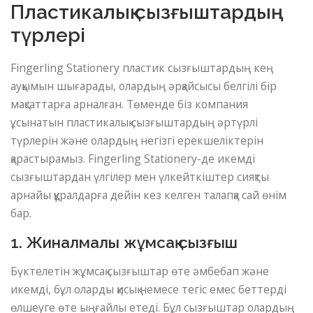
Пластикалық сызғыштардың
түрлері
Fingerling Stationery пластик сызғыштардың кең
ауқымын шығарады, олардың әрқайсысы белгілі бір
мақсаттарға арналған. Төменде біз компания
ұсынатын пластикалық сызғыштардың әртүрлі
түрлерін және олардың негізгі ерекшеліктерін
қарастырамыз. Fingerling Stationery-де икемді
сызғыштардан үлгілер мен үлкейткіштер сияқты
арнайы құралдарға дейін кез келген талапқа сай өнім
бар.
1. Жиналмалы жұмсақ сызғыш
Бүктелетін жұмсақ сызғыштар өте әмбебап және
икемді, бұл оларды қисық немесе тегіс емес беттерді
өлшеуге өте ыңғайлы етеді. Бұл сызғыштар олардың