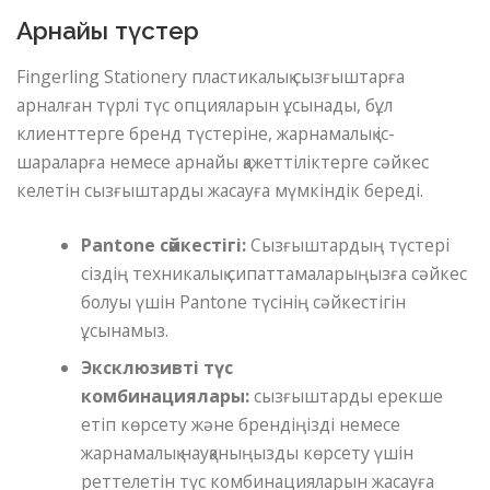
Арнайы түстер
Fingerling Stationery пластикалық сызғыштарға
арналған түрлі түс опцияларын ұсынады, бұл
клиенттерге бренд түстеріне, жарнамалық іс-
шараларға немесе арнайы қажеттіліктерге сәйкес
келетін сызғыштарды жасауға мүмкіндік береді.
Pantone сәйкестігі:
Сызғыштардың түстері
сіздің техникалық сипаттамаларыңызға сәйкес
болуы үшін Pantone түсінің сәйкестігін
ұсынамыз.
Эксклюзивті түс
комбинациялары:
сызғыштарды ерекше
етіп көрсету және брендіңізді немесе
жарнамалық науқаныңызды көрсету үшін
реттелетін түс комбинацияларын жасауға