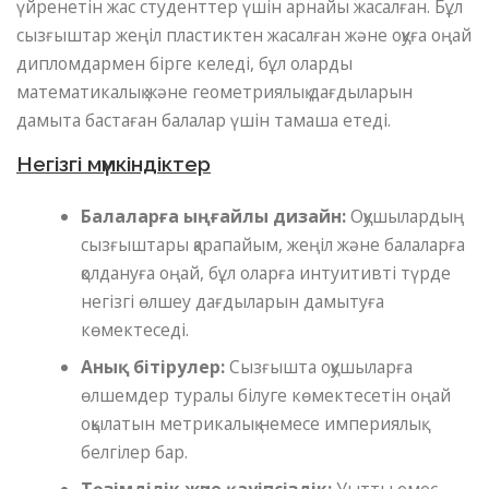
үйренетін жас студенттер үшін арнайы жасалған. Бұл
сызғыштар жеңіл пластиктен жасалған және оқуға оңай
дипломдармен бірге келеді, бұл оларды
математикалық және геометриялық дағдыларын
дамыта бастаған балалар үшін тамаша етеді.
Негізгі мүмкіндіктер
Балаларға ыңғайлы дизайн:
Оқушылардың
сызғыштары қарапайым, жеңіл және балаларға
қолдануға оңай, бұл оларға интуитивті түрде
негізгі өлшеу дағдыларын дамытуға
көмектеседі.
Анық бітірулер:
Сызғышта оқушыларға
өлшемдер туралы білуге ​​көмектесетін оңай
оқылатын метрикалық немесе империялық
белгілер бар.
Төзімділік және қауіпсіздік:
Уытты емес