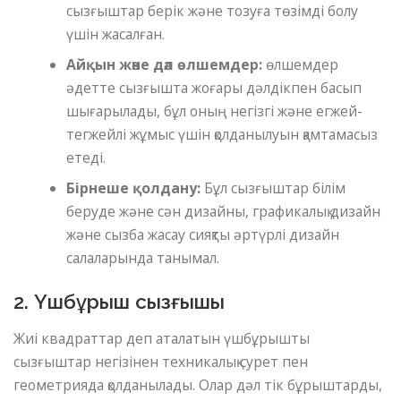
сызғыштар берік және тозуға төзімді болу
үшін жасалған.
Айқын және дәл өлшемдер:
өлшемдер
әдетте сызғышта жоғары дәлдікпен басып
шығарылады, бұл оның негізгі және егжей-
тегжейлі жұмыс үшін қолданылуын қамтамасыз
етеді.
Бірнеше қолдану:
Бұл сызғыштар білім
беруде және сән дизайны, графикалық дизайн
және сызба жасау сияқты әртүрлі дизайн
салаларында танымал.
2. Үшбұрыш сызғышы
Жиі квадраттар деп аталатын үшбұрышты
сызғыштар негізінен техникалық сурет пен
геометрияда қолданылады. Олар дәл тік бұрыштарды,