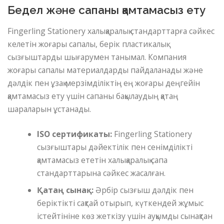
Бедел және сапаны қамтамасыз ету
Fingerling Stationery халықаралық стандарттарға сәйкес
келетін жоғары сапалы, берік пластикалық
сызғыштарды шығарумен танымал. Компания
жоғары сапалы материалдарды пайдаланады және
дәлдік пен ұзақ мерзімділіктің ең жоғары деңгейін
қамтамасыз ету үшін сапаны бақылаудың қатаң
шараларын ұстанады.
ISO сертификаты:
Fingerling Stationery
сызғыштары дәйектілік пен сенімділікті
қамтамасыз ететін халықаралық сапа
стандарттарына сәйкес жасалған.
Қатаң сынақ:
Әрбір сызғыш дәлдік пен
беріктікті сақтай отырып, күткендей жұмыс
істейтініне көз жеткізу үшін ауқымды сынақтан