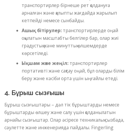
транспортирлер бірнеше рет қолдануға
арналған және қалыпты жағдайда жарылып
кетпейді немесе сынбайды.
Ашық бітірулер:
транспортирлерде оңай
оқылатын масштабты белгілер бар, олар жиі
градустық және минуттық өлшемдерде
көрсетіледі.
Ықшам және жеңіл:
транспортирлер
портативті және сақтау оңай, бұл оларды білім
беру және кәсіби орта үшін ыңғайлы етеді.
4. Бұрыш сызғышы
Бұрыш сызғыштары – дәл тік бұрыштарды немесе
бұрыштарды өлшеу және салу үшін қолданылатын
арнайы сызғыштар. Олар әсіресе техникалық сызбада,
сәулетте және инженерияда пайдалы. Fingerling