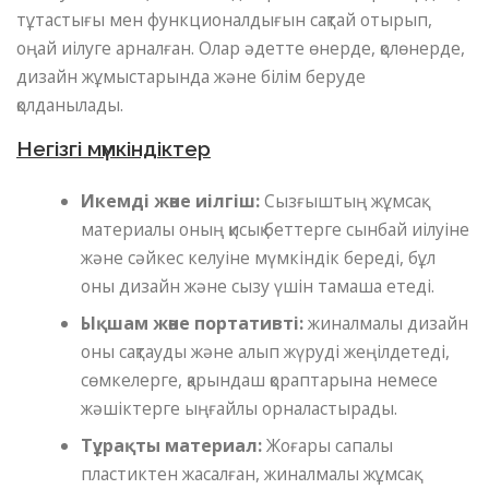
тұтастығы мен функционалдығын сақтай отырып,
оңай иілуге ​​арналған. Олар әдетте өнерде, қолөнерде,
дизайн жұмыстарында және білім беруде
қолданылады.
Негізгі мүмкіндіктер
Икемді және иілгіш:
Сызғыштың жұмсақ
материалы оның қисық беттерге сынбай иілуіне
және сәйкес келуіне мүмкіндік береді, бұл
оны дизайн және сызу үшін тамаша етеді.
Ықшам және портативті:
жиналмалы дизайн
оны сақтауды және алып жүруді жеңілдетеді,
сөмкелерге, қарындаш қораптарына немесе
жәшіктерге ыңғайлы орналастырады.
Тұрақты материал:
Жоғары сапалы
пластиктен жасалған, жиналмалы жұмсақ