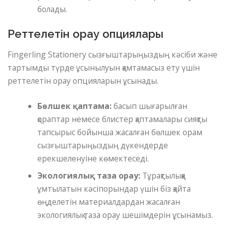
болады.
Реттелетін орау опциялары
Fingerling Stationery сызғыштарыңыздың кәсіби және
тартымды түрде ұсынылуын қамтамасыз ету үшін
реттелетін орау опцияларын ұсынады.
Бөлшек қаптама:
басып шығарылған
қораптар немесе блистер қаптамалары сияқты
тапсырыс бойынша жасалған бөлшек орам
сызғыштарыңыздың дүкендерде
ерекшеленуіне көмектеседі.
Экологиялық таза орау:
Тұрақтылыққа
ұмтылатын кәсіпорындар үшін біз қайта
өңделетін материалдардан жасалған
экологиялық таза орау шешімдерін ұсынамыз.