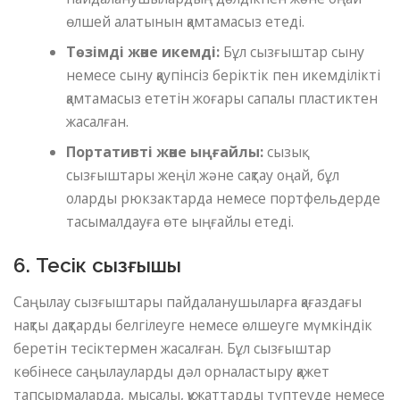
өлшей алатынын қамтамасыз етеді.
Төзімді және икемді:
Бұл сызғыштар сыну
немесе сыну қаупінсіз беріктік пен икемділікті
қамтамасыз ететін жоғары сапалы пластиктен
жасалған.
Портативті және ыңғайлы:
сызық
сызғыштары жеңіл және сақтау оңай, бұл
оларды рюкзактарда немесе портфельдерде
тасымалдауға өте ыңғайлы етеді.
6. Тесік сызғышы
Саңылау сызғыштары пайдаланушыларға қағаздағы
нақты дақтарды белгілеуге немесе өлшеуге мүмкіндік
беретін тесіктермен жасалған. Бұл сызғыштар
көбінесе саңылауларды дәл орналастыру қажет
тапсырмаларда, мысалы, құжаттарды түптеуде немесе