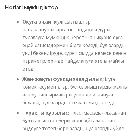
Негізгі мүмкіндіктер
Оқуға оңай:
ілулі сызғыштар
пайдаланушыларға нысандарды дұрыс
туралауға мүмкіндік беретін анық және оқуға
оңай өлшемдермен бірге келеді, бұл оларды
үйді безендіруде, сурет салуда немесе кеңсе
параметрлерінде пайдалануға өте ыңғайлы
етеді.
Жан-жақты функционалдылық:
ілуге ​​
көмектесумен қатар, бұл сызғыштарды жалпы
өлшеу тапсырмалары үшін де қолдануға
болады, бұл оларды өте жан-жақты етеді.
Тұрақты құрылыс:
Пластмассадан жасалған
бұл сызғыштар берік және қайталанатын
өңдеуге төтеп бере алады, бұл оларды үйде