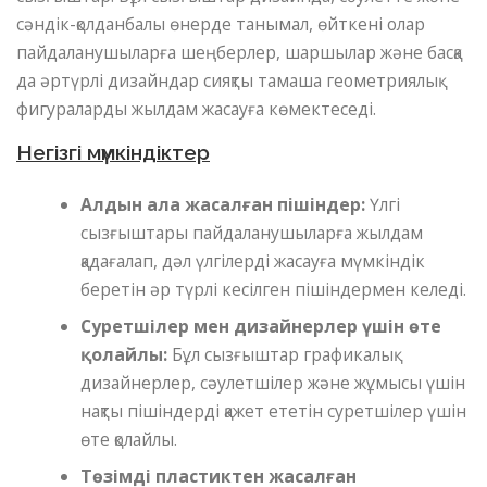
сәндік-қолданбалы өнерде танымал, өйткені олар
пайдаланушыларға шеңберлер, шаршылар және басқа
да әртүрлі дизайндар сияқты тамаша геометриялық
фигураларды жылдам жасауға көмектеседі.
Негізгі мүмкіндіктер
Алдын ала жасалған пішіндер:
Үлгі
сызғыштары пайдаланушыларға жылдам
қадағалап, дәл үлгілерді жасауға мүмкіндік
беретін әр түрлі кесілген пішіндермен келеді.
Суретшілер мен дизайнерлер үшін өте
қолайлы:
Бұл сызғыштар графикалық
дизайнерлер, сәулетшілер және жұмысы үшін
нақты пішіндерді қажет ететін суретшілер үшін
өте қолайлы.
Төзімді пластиктен жасалған