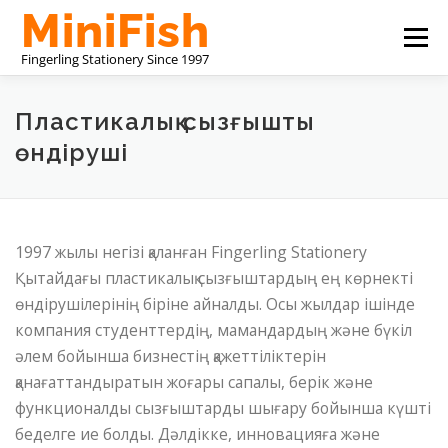
Skip
Menu
to
content
ҚЫТАЙ КЕҢСЕ ТАУАРЛАРЫН ӨНДІРУШІ
Пластикалық сызғышты
өндіруші
БІЗ ТУРАЛЫ
БІЗБЕН БАЙЛАНЫСЫҢЫЗ
1997 жылы негізі қаланған Fingerling Stationery
Қытайдағы пластикалық сызғыштардың ең көрнекті
өндірушілерінің біріне айналды. Осы жылдар ішінде
компания студенттердің, мамандардың және бүкіл
әлем бойынша бизнестің қажеттіліктерін
қанағаттандыратын жоғары сапалы, берік және
функционалды сызғыштарды шығару бойынша күшті
беделге ие болды. Дәлдікке, инновацияға және