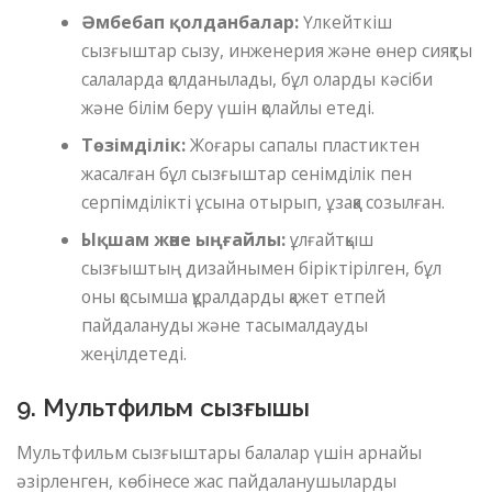
Әмбебап қолданбалар:
Үлкейткіш
сызғыштар сызу, инженерия және өнер сияқты
салаларда қолданылады, бұл оларды кәсіби
және білім беру үшін қолайлы етеді.
Төзімділік:
Жоғары сапалы пластиктен
жасалған бұл сызғыштар сенімділік пен
серпімділікті ұсына отырып, ұзаққа созылған.
Ықшам және ыңғайлы:
ұлғайтқыш
сызғыштың дизайнымен біріктірілген, бұл
оны қосымша құралдарды қажет етпей
пайдалануды және тасымалдауды
жеңілдетеді.
9. Мультфильм сызғышы
Мультфильм сызғыштары балалар үшін арнайы
әзірленген, көбінесе жас пайдаланушыларды