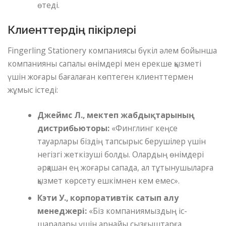
өтеді.
Клиенттердің пікірлері
Fingerling Stationery компаниясы бүкіл әлем бойынша
компанияны сапалы өнімдері мен ерекше қызметі
үшін жоғары бағалаған көптеген клиенттермен
жұмыс істеді:
Джеймс Л., мектеп жабдықтарының
дистрибьюторы:
«Финглинг кеңсе
тауарлары біздің тапсырыс берушілер үшін
негізгі жеткізуші болды. Олардың өнімдері
әрқашан ең жоғары сапада, ал тұтынушыларға
қызмет көрсету ешкімнен кем емес».
Кэти У., корпоративтік сатып алу
менеджері:
«Біз компаниямыздың іс-
шаралары үшін арнайы сызғыштарға