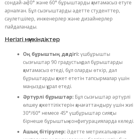
сондай-ақ 30° және 60° бұрыштарды қамтамасыз етуге
арналған. Бұл сызғыштарды әдетте студенттер,
сәулетшілер, инженерлер және дизайнерлер
пайдаланады.
Негізгі мүмкіндіктер
Оң бұрыштың дәлдігі:
үшбұрышты
сызғыштар 90 градустық дәл бұрыштарды
қамтамасыз етеді, бұл оларды өткір, дәл
бұрыштарды қажет ететін тапсырмалар үшін
маңызды құрал етеді.
Әртүрлі бұрыштар:
Бұл сызғыштар әртүрлі
өлшеу қажеттіліктерін қанағаттандыру үшін жиі
30°/60° немесе 45° үшбұрыштар сияқты
бірнеше бұрыштық конфигурацияларда келеді.
Ашық бітірулер:
Әдетте метрикалық және