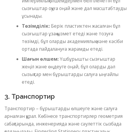
империялық өлшемдермен белгіленетін бұл
сызғыштар оқуға оңай және дәл масштабтауды
ұсынады.
Төзімділік:
Берік пластиктен жасалған бұл
сызғыштар ұзақ қызмет етеді және тозуға
төзімді, бұл оларды академиялық және кәсіби
ортада пайдалануға жарамды етеді.
Шағын өлшем:
Үшбұрышты сызғыштар
жеңіл және өңдеуге оңай, бұл оларды дәл
сызықтар мен бұрыштарды салуға ыңғайлы
етеді.
3. Транспортир
Транспортир – бұрыштарды өлшеуге және салуға
арналған құрал. Көбінесе транспортирлер геометрия
сабақтарында, инженерияда және сәулеттік сызбада
қолданылады. Fingerling Stationery пластикалық