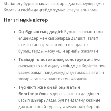
Stationery бұрыштық сызғыштары дәл өлшеулер қажет
болатын кәсіби деңгейде жұмыс істеуге арналған.
Негізгі мүмкіндіктер
Оң бұрыштың дәлдігі:
Бұрыш сызғыштары
өлшемдер мен сызбаларда дәлдікті талап
ететін тапсырмалар үшін өте дәл тік
бұрыштарды жасау үшін арнайы жасалған.
Төзімді пластикалық конструкция:
Бұл
сызғыштар жиі өңдеу кезінде де беріктік пен
ұзақ мерзімді пайдалануды қамтамасыз ететін
жоғары сапалы пластиктен жасалған.
Түсінікті және оңай оқылатын
белгілер:
Өлшемдер сызғышта дәлдікпен
басып шығарылады, бұл пайдалану кезінде
дәл және оңай туралауға мүмкіндік береді.