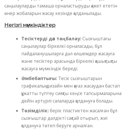
саңылауларды тамаша орналастыруды қажет ететін
өнер жобаларын жасау кезінде қолданылады.
Негізгі мүмкіндіктер
Тесіктерді дәл таңбалау:
Сызғыштағы
саңылаулар біркелкі орналасады, бұл
пайдаланушыларға дәл өлшемдер жасауға
және тесіктер арасында біркелкі қашықтықты
жасауға мүмкіндік береді.
Әмбебаптығы:
Тесік сызғыштарын
графикалық дизайн мен қағаз жасаудан бастап
құжатты түптеу сияқты кеңсе тапсырмаларына
дейін әртүрлі салаларда қолдануға болады.
Төзімділік:
берік пластиктен жасалған бұл
сызғыштар дәлдікті сақтай отырып, жиі
қолдануға төтеп беруге арналған.