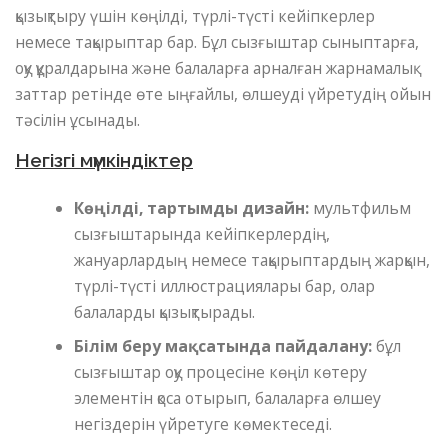
қызықтыру үшін көңілді, түрлі-түсті кейіпкерлер
немесе тақырыптар бар. Бұл сызғыштар сыныптарға,
оқу құралдарына және балаларға арналған жарнамалық
заттар ретінде өте ыңғайлы, өлшеуді үйретудің ойын
тәсілін ұсынады.
Негізгі мүмкіндіктер
Көңілді, тартымды дизайн:
мультфильм
сызғыштарында кейіпкерлердің,
жануарлардың немесе тақырыптардың жарқын,
түрлі-түсті иллюстрациялары бар, олар
балаларды қызықтырады.
Білім беру мақсатында пайдалану:
бұл
сызғыштар оқу процесіне көңіл көтеру
элементін қоса отырып, балаларға өлшеу
негіздерін үйретуге көмектеседі.