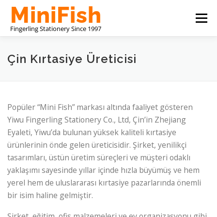
İçeriğe
Menü
geç
ÇIN KIRTASIYE ÜRETICISI
HAKKIMIZDA
Çin Kırtasiye Üreticisi
BIZE ULAŞIN
Popüler “Mini Fish” markası altında faaliyet gösteren
Yiwu Fingerling Stationery Co., Ltd, Çin’in Zhejiang
Eyaleti, Yiwu’da bulunan yüksek kaliteli kırtasiye
ürünlerinin önde gelen üreticisidir. Şirket, yenilikçi
tasarımları, üstün üretim süreçleri ve müşteri odaklı
yaklaşımı sayesinde yıllar içinde hızla büyümüş ve hem
yerel hem de uluslararası kırtasiye pazarlarında önemli
bir isim haline gelmiştir.
Şirket, eğitim, ofis malzemeleri ve ev organizasyonu gibi