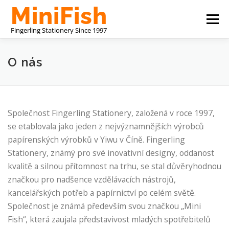
Přeskočit
Menu
na
obsah
ČÍNSKÝ VÝROBCE PSACÍCH POTŘEB
O NÁS
O nás
KONTAKTUJTE NÁS
Společnost Fingerling Stationery, založená v roce 1997,
se etablovala jako jeden z nejvýznamnějších výrobců
papírenských výrobků v Yiwu v Číně. Fingerling
Stationery, známý pro své inovativní designy, oddanost
kvalitě a silnou přítomnost na trhu, se stal důvěryhodnou
značkou pro nadšence vzdělávacích nástrojů,
kancelářských potřeb a papírnictví po celém světě.
Společnost je známá především svou značkou „Mini
Fish“, která zaujala představivost mladých spotřebitelů