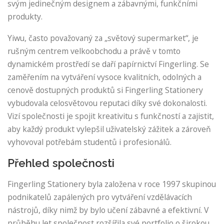
svým jedinečným designem a zábavnými, funkčními
produkty.
Yiwu, často považovaný za „světový supermarket“, je
rušným centrem velkoobchodu a právě v tomto
dynamickém prostředí se daří papírnictví Fingerling. Se
zaměřením na vytváření vysoce kvalitních, odolných a
cenově dostupných produktů si Fingerling Stationery
vybudovala celosvětovou reputaci díky své dokonalosti.
Vizí společnosti je spojit kreativitu s funkčností a zajistit,
aby každý produkt vylepšil uživatelský zážitek a zároveň
vyhovoval potřebám studentů i profesionálů.
Přehled společnosti
Fingerling Stationery byla založena v roce 1997 skupinou
podnikatelů zapálených pro vytváření vzdělávacích
nástrojů, díky nimž by bylo učení zábavné a efektivní. V
průběhu let společnost rozšířila své portfolio o širokou