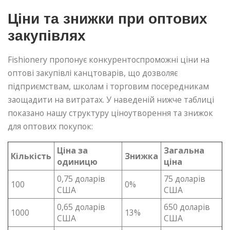
Ціни та знижки при оптових
закупівлях
Fishionery пропонує конкурентоспроможні ціни на
оптові закупівлі канцтоварів, що дозволяє
підприємствам, школам і торговим посередникам
заощадити на витратах. У наведеній нижче таблиці
показано нашу структуру ціноутворення та знижок
для оптових покупок:
Ціна за
Загальна
Кількість
Знижка
одиницю
ціна
0,75 доларів
75 доларів
100
0%
США
США
0,65 доларів
650 доларів
1000
13%
США
США