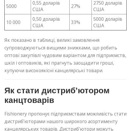
0,55 доларів
2750 доларів
5000
27%
США
США
0,50 доларів
5000 доларів
10 000
33%
США
США
Як показано в таблиці, великі замовлення
супроводжуються вищими знижками, що робить
оптові закупівлі чудовим варіантом для підприємств,
шкіл і оптовиків, які прагнуть заощадити гроші,
купуючи високоякісні канцелярські товари.
Як стати дистриб’ютором
канцтоварів
Fishionery пропонує підприємствам можливість стати
дистриб’юторами нашого широкого асортименту
канцелярських товарів. Дистриб’ютори можуть