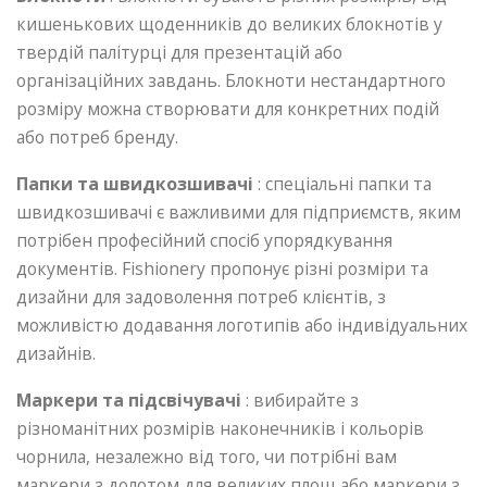
кишенькових щоденників до великих блокнотів у
твердій палітурці для презентацій або
організаційних завдань. Блокноти нестандартного
розміру можна створювати для конкретних подій
або потреб бренду.
Папки та швидкозшивачі
: спеціальні папки та
швидкозшивачі є важливими для підприємств, яким
потрібен професійний спосіб упорядкування
документів. Fishionery пропонує різні розміри та
дизайни для задоволення потреб клієнтів, з
можливістю додавання логотипів або індивідуальних
дизайнів.
Маркери та підсвічувачі
: вибирайте з
різноманітних розмірів наконечників і кольорів
чорнила, незалежно від того, чи потрібні вам
маркери з долотом для великих площ або маркери з