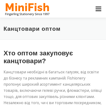
Перейти
Меню
до
вмісту
КИТАЙСЬКИЙ ВИРОБНИК КАНЦЕЛЯРСЬКИХ ТОВАРІВ
Канцтовари оптом
ПРО НАС
ЗВ’ЯЗАТИСЯ З НАМИ
Хто оптом закуповує
канцтовари?
Канцтовари необхідні в багатьох галузях, від освіти
до бізнесу та рекламних кампаній. Fishionery
пропонує широкий асортимент канцелярських
товарів, включаючи гелеві ручки, фломастери, олівці
тощо, для оптових закупівель різними клієнтами.
Незалежно від того, чи є ви торговим посередником,