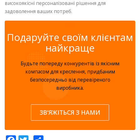
високоякісні персоналізовані рішення для
задоволення ваших потреб.
✆
Подаруйте своїм клієнтам
найкраще
Будьте попереду конкурентів із якісним
компасом для креслення, придбаним
безпосередньо від перевіреного
виробника.
ЗВ’ЯЖІТЬСЯ З НАМИ