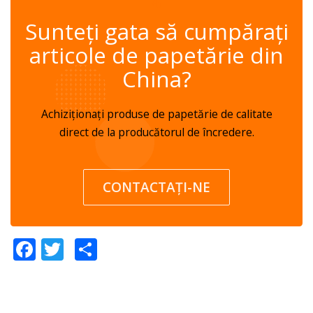
✆
Sunteți gata să cumpărați
articole de papetărie din
China?
Achiziționați produse de papetărie de calitate
direct de la producătorul de încredere.
CONTACTAŢI-NE
Facebook
Twitter
Partajează