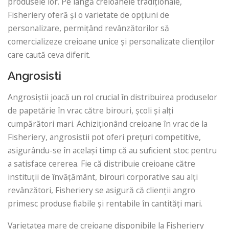
produsele lor. Pe lângă creioanele tradiționale,
Fisheriery oferă și o varietate de opțiuni de
personalizare, permițând revânzătorilor să
comercializeze creioane unice și personalizate clienților
care caută ceva diferit.
Angrosisti
Angrosiştii joacă un rol crucial în distribuirea produselor
de papetărie în vrac către birouri, şcoli şi alţi
cumpărători mari. Achiziționând creioane în vrac de la
Fisheriery, angrosistii pot oferi prețuri competitive,
asigurându-se în același timp că au suficient stoc pentru
a satisface cererea. Fie că distribuie creioane către
instituții de învățământ, birouri corporative sau alți
revânzători, Fisheriery se asigură că clienții angro
primesc produse fiabile și rentabile în cantități mari.
Varietatea mare de creioane disponibile la Fisheriery