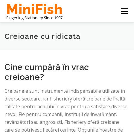
Sari
Meniu
la
conținut
PRODUCĂTOR DE PAPETĂRIE DIN CHINA
Creioane cu ridicata
DESPRE NOI
CONTACTAȚI-NE
Cine cumpără în vrac
creioane?
Creioanele sunt instrumente indispensabile utilizate în
diverse sectoare, iar Fisheriery oferă creioane de înaltă
calitate pentru achiziții în vrac pentru a satisface diverse
nevoi. Fie pentru companii, instituții de învățământ,
revânzători sau angrosisti, Fisheriery oferă creioane
care se potrivesc fiecărei cerințe. Opțiunile noastre de