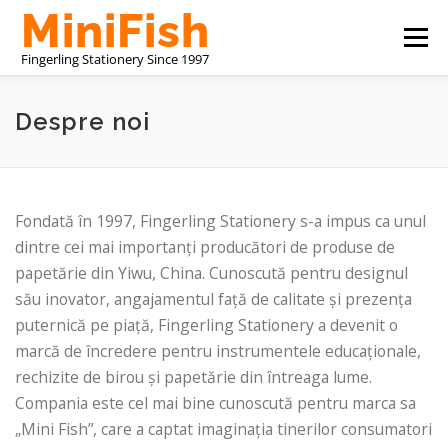
Sari
Meniu
la
conținut
PRODUCĂTOR DE PAPETĂRIE DIN CHINA
Despre noi
DESPRE NOI
CONTACTAȚI-NE
Fondată în 1997, Fingerling Stationery s-a impus ca unul
dintre cei mai importanți producători de produse de
papetărie din Yiwu, China. Cunoscută pentru designul
său inovator, angajamentul față de calitate și prezența
puternică pe piață, Fingerling Stationery a devenit o
marcă de încredere pentru instrumentele educaționale,
rechizite de birou și papetărie din întreaga lume.
Compania este cel mai bine cunoscută pentru marca sa
„Mini Fish”, care a captat imaginația tinerilor consumatori