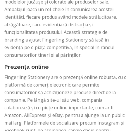
modelelor jucăușe și colorate ale produselor sale.
Ambalajul joacă un rol-cheie în comunicarea acestei
identități, fiecare produs având modele strălucitoare,
atrăgătoare, care evidențiază distracția și
funcționalitatea produsului. Această strategie de
branding a ajutat Fingerling Stationery să iasă în
evidență pe o piață competitivă, în special în rândul
consumatorilor tineri și al părinților.
Prezența online
Fingerling Stationery are o prezență online robustă, cu o
platformă de comerț electronic care permite
consumatorilor să achiziționeze produse direct de la
companie. Pe lângă site-ul său web, compania
colaborează și cu piețe online importante, cum ar fi
Amazon, AliExpress și eBay, pentru a ajunge la un public
mai larg. Platformele de socializare precum Instagram și
Facebook sunt, de asemenea, canale cheie pentru