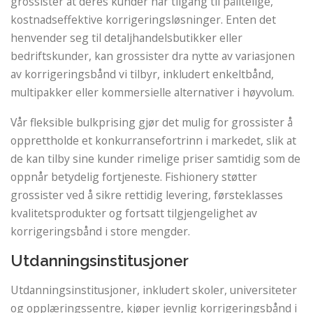
grossister at deres kunder har tilgang til pålitelige,
kostnadseffektive korrigeringsløsninger. Enten det
henvender seg til detaljhandelsbutikker eller
bedriftskunder, kan grossister dra nytte av variasjonen
av korrigeringsbånd vi tilbyr, inkludert enkeltbånd,
multipakker eller kommersielle alternativer i høyvolum.
Vår fleksible bulkprising gjør det mulig for grossister å
opprettholde et konkurransefortrinn i markedet, slik at
de kan tilby sine kunder rimelige priser samtidig som de
oppnår betydelig fortjeneste. Fishionery støtter
grossister ved å sikre rettidig levering, førsteklasses
kvalitetsprodukter og fortsatt tilgjengelighet av
korrigeringsbånd i store mengder.
Utdanningsinstitusjoner
Utdanningsinstitusjoner, inkludert skoler, universiteter
og opplæringssentre, kjøper jevnlig korrigeringsbånd i