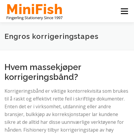
Gå
Meny
til
innhold
KINA SKRIVESAKER PRODUSENT
OM OSS
Engros korrigeringstapes
KONTAKT OSS
Hvem massekjøper
korrigeringsbånd?
Korrigeringsbånd er viktige kontorrekvisita som brukes
til å raskt og effektivt rette feil i skriftlige dokumenter.
Enten det er i virksomhet, utdanning eller andre
bransjer, bulkkjøp av korreksjonstaper lar kundene
sikre at de alltid har disse uunnværlige verktøyene for
hånden. Fishionery tilbyr korrigeringstape av høy