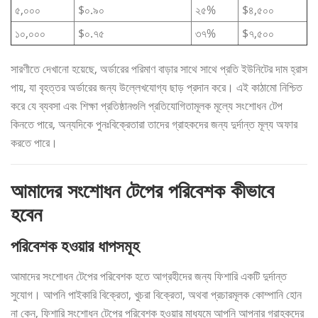
৫,০০০
$০.৯০
২৫%
$৪,৫০০
১০,০০০
$০.৭৫
৩৭%
$৭,৫০০
সারণীতে দেখানো হয়েছে, অর্ডারের পরিমাণ বাড়ার সাথে সাথে প্রতি ইউনিটের দাম হ্রাস
পায়, যা বৃহত্তর অর্ডারের জন্য উল্লেখযোগ্য ছাড় প্রদান করে। এই কাঠামো নিশ্চিত
করে যে ব্যবসা এবং শিক্ষা প্রতিষ্ঠানগুলি প্রতিযোগিতামূলক মূল্যে সংশোধন টেপ
কিনতে পারে, অন্যদিকে পুনঃবিক্রেতারা তাদের গ্রাহকদের জন্য দুর্দান্ত মূল্য অফার
করতে পারে।
আমাদের সংশোধন টেপের পরিবেশক কীভাবে
হবেন
পরিবেশক হওয়ার ধাপসমূহ
আমাদের সংশোধন টেপের পরিবেশক হতে আগ্রহীদের জন্য ফিশারি একটি দুর্দান্ত
সুযোগ। আপনি পাইকারি বিক্রেতা, খুচরা বিক্রেতা, অথবা প্রচারমূলক কোম্পানি হোন
না কেন, ফিশারি সংশোধন টেপের পরিবেশক হওয়ার মাধ্যমে আপনি আপনার গ্রাহকদের