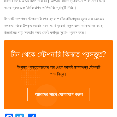
সরাসরি বাল্ক অর্ডার দিতে পারবেন। আপনার ব্যবসা সুচারুভাবে পরিচালনার জন্য
আমরা দ্রুত এবং নির্ভরযোগ্য ডেলিভারির গ্যারান্টি দিচ্ছি।
ফিশনারি সংশোধন টেপের পরিবেশক হওয়া প্রতিযোগিতামূলক মূল্য এবং চমৎকার
সহায়তা থেকে উপকৃত হওয়ার সাথে সাথে ব্যবসা, স্কুল এবং ভোক্তাদের কাছে
উচ্চমানের পণ্য সরবরাহ করার একটি দুর্দান্ত সুযোগ প্রদান করে।
✆
চীন থেকে স্টেশনারি কিনতে প্রস্তুত?
বিশ্বস্ত প্রস্তুতকারকের কাছ থেকে সরাসরি মানসম্পন্ন স্টেশনারি
পণ্য কিনুন।
আমাদের সাথে যোগাযোগ করুন