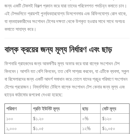
জন্য একটি টেকসই বিকল্প প্রদান করে যারা তাদের পরিবেশগত পদচিহ্ন কমাতে চান।
এই টেপগুলিতে প্রায়শই পুনর্ব্যবহারযোগ্য ডিসপেনসার এবং রিফিলযোগ্য রোল থাকে,
যা ব্যবহারকারীদের সংশোধন টেপের দক্ষতা থেকে উপকৃত হওয়ার সাথে সাথে অপচয়
কমাতে সাহায্য করে।
বাল্ক ক্রয়ের জন্য মূল্য নির্ধারণ এবং ছাড়
ফিশনারি গ্রাহকদের জন্য আকর্ষণীয় মূল্য অফার করে যারা বাল্কে সংশোধন টেপ
কিনবেন। আপনি যত বেশি কিনবেন, তত বেশি সাশ্রয় করবেন, যা এটিকে ব্যবসা, স্কুল
বা রিসেলারদের জন্য একটি আদর্শ সমাধান করে তোলে যাদের প্রচুর পরিমাণে সংশোধন
টেপের প্রয়োজন। নিম্নলিখিত টেবিলে বাল্কে সংশোধন টেপ কেনার জন্য মূল্য এবং
ছাড়ের কাঠামোর রূপরেখা দেওয়া হয়েছে:
পরিমাণ
প্রতি ইউনিট মূল্য
ছাড়
মোট মূল্য
১০০
$১.২০
০%
$১২০
১,০০০
$১.০৫
১২%
$১,০৫০