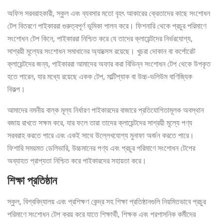
অফিস সরবরাহকারী, স্কুল এবং ব্যবসার মতো বৃহৎ আকারের ক্রেতাদের কাছে সংশোধন
টেপ বিতরণে পাইকাররা গুরুত্বপূর্ণ ভূমিকা পালন করে। ফিশনারি থেকে প্রচুর পরিমাণে
সংশোধন টেপ কিনে, পাইকাররা নিশ্চিত করে যে তাদের ক্লায়েন্টদের নির্ভরযোগ্য,
সাশ্রয়ী মূল্যের সংশোধন সমাধানের অ্যাক্সেস রয়েছে। খুচরা দোকান বা কর্পোরেট
ক্লায়েন্টদের জন্য, পাইকাররা আমাদের অফার করা বিভিন্ন সংশোধন টেপ থেকে উপকৃত
হতে পারেন, যার মধ্যে রয়েছে একক টেপ, মাল্টিপ্যাক বা উচ্চ-ভলিউম বাণিজ্যিক
বিকল্প।
আমাদের নমনীয় বাল্ক মূল্য নির্ধারণ পাইকারদের বাজারে প্রতিযোগিতামূলক অবস্থান
বজায় রাখতে সক্ষম করে, যার ফলে তারা তাদের ক্লায়েন্টদের সাশ্রয়ী মূল্যে পণ্য
সরবরাহ করতে পারে এবং একই সাথে উল্লেখযোগ্য মুনাফা অর্জন করতে পারে।
ফিশারি সময়মত ডেলিভারি, উচ্চমানের পণ্য এবং প্রচুর পরিমাণে সংশোধন টেপের
অব্যাহত প্রাপ্যতা নিশ্চিত করে পাইকারদের সহায়তা করে।
শিক্ষা প্রতিষ্ঠান
স্কুল, বিশ্ববিদ্যালয় এবং প্রশিক্ষণ কেন্দ্র সহ শিক্ষা প্রতিষ্ঠানগুলি নিয়মিতভাবে প্রচুর
পরিমাণে সংশোধন টেপ ক্রয় করে যাতে শিক্ষার্থী, শিক্ষক এবং প্রশাসনিক কর্মীদের