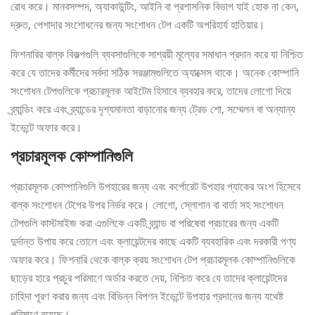
রোধ করে। মানবসম্পদ, অ্যাকাউন্টিং, আইনি বা প্রশাসনিক বিভাগ যাই হোক না কেন,
দ্রুত, পেশাদার সংশোধনের জন্য সংশোধন টেপ একটি অপরিহার্য হাতিয়ার।
ফিশনারির বাল্ক বিকল্পগুলি ব্যবসাগুলিকে সাশ্রয়ী মূল্যের সমাধান প্রদান করে যা নিশ্চিত
করে যে তাদের কর্মীদের সর্বদা সঠিক সরঞ্জামগুলিতে অ্যাক্সেস থাকে। অনেক কোম্পানি
সংশোধন টেপগুলিকে প্রচারমূলক আইটেম হিসাবে ব্যবহার করে, তাদের লোগো দিয়ে
ব্র্যান্ডিং করে এবং ব্র্যান্ডের দৃশ্যমানতা বাড়ানোর জন্য ট্রেড শো, সম্মেলন বা অন্যান্য
ইভেন্টে অফার করে।
প্রচারমূলক কোম্পানিগুলি
প্রচারমূলক কোম্পানিগুলি উপহারের জন্য এবং কর্পোরেট উপহার প্যাকের অংশ হিসেবে
বাল্ক সংশোধন টেপের উপর নির্ভর করে। লোগো, স্লোগান বা বার্তা সহ সংশোধন
টেপগুলি কাস্টমাইজ করা এগুলিকে একটি ব্র্যান্ড বা পরিষেবা প্রচারের জন্য একটি
দুর্দান্ত উপায় করে তোলে এবং ক্লায়েন্টদের কাছে একটি ব্যবহারিক এবং দরকারী পণ্য
অফার করে। ফিশনারি থেকে বাল্ক ক্রয় সংশোধন টেপ প্রচারমূলক কোম্পানিগুলিকে
ছাড়ের হারে প্রচুর পরিমাণে অর্ডার করতে দেয়, নিশ্চিত করে যে তাদের ক্লায়েন্টদের
চাহিদা পূরণ করার জন্য এবং বিভিন্ন বিপণন ইভেন্টে উপহার প্রদানের জন্য যথেষ্ট
পরিমাণে রয়েছে।