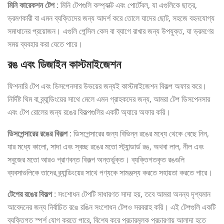
মিনি কারেকশন টেপ
: মিনি টেপগুলি কম্প্যাক্ট এবং পোর্টেবল, যা এগুলিকে ছাত্র,
ভ্রমণকারী বা এমন ব্যক্তিদের জন্য আদর্শ করে তোলে যাদের ছোট, সহজে বহনযোগ্য
সমাধানের প্রয়োজন। এগুলি পেন্সিল কেস বা ব্যাগে রাখার জন্য উপযুক্ত, যা ভ্রমণের
সময় ব্যবহার করা যেতে পারে।
রঙ এবং ডিজাইন কাস্টমাইজেশন
ফিশনারি টেপ এবং ডিসপেনসার উভয়ের জন্যই কাস্টমাইজেশন বিকল্প অফার করে।
নির্দিষ্ট থিম বা ব্র্যান্ডিংয়ের সাথে মেলে এমন গ্রাহকদের জন্য, আমরা টেপ ডিসপেনসার
এবং টেপ রোলের জন্য রঙের বিকল্পগুলির একটি অ্যারে অফার করি।
ডিসপেন্সারের রঙের বিকল্প
: ডিসপেন্সারের জন্য বিভিন্ন রঙের মধ্যে থেকে বেছে নিন,
যার মধ্যে কালো, সাদা এবং স্বচ্ছ রঙের মতো স্ট্যান্ডার্ড রঙ, অথবা লাল, নীল এবং
সবুজের মতো আরও প্রাণবন্ত বিকল্প অন্তর্ভুক্ত। ব্যক্তিগতকৃত রঙগুলি
ব্যবসাগুলিকে তাদের ব্র্যান্ডিংয়ের সাথে পণ্যকে সামঞ্জস্য করতে সহায়তা করতে পারে।
টেপের রঙের বিকল্প
: সংশোধন টেপটি সাধারণত সাদা হয়, তবে আমরা অনন্য দৃশ্যমান
আবেদনের জন্য নির্বাচিত রঙে রঙিন সংশোধন টেপও সরবরাহ করি। এই টেপগুলি একটি
ব্যক্তিগত স্পর্শ যোগ করতে পারে, বিশেষ করে প্রচারমূলক প্রচারণায় আলাদা হতে