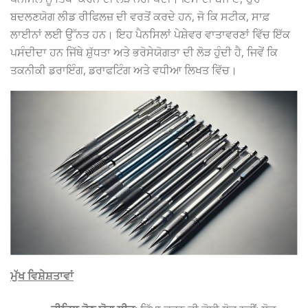
ਬਦਲਣਯੋਗ ਲੀਡ ਰੀਫਿਲਜ਼ ਦੀ ਵਰਤੋਂ ਕਰਦੇ ਹਨ, ਜੋ ਕਿ ਸਟੀਕ, ਸਾਫ਼
ਲਾਈਨਾਂ ਲਈ ਉੱਨਤ ਹਨ। ਇਹ ਪੈਨਸਿਲਾਂ ਪੇਸ਼ੇਵਰ ਵਾਤਾਵਰਣਾਂ ਵਿੱਚ ਇੱਕ
ਪਸੰਦੀਦਾ ਹਨ ਜਿੱਥੇ ਸ਼ੁੱਧਤਾ ਅਤੇ ਭਰੋਸੇਯੋਗਤਾ ਦੀ ਲੋੜ ਹੁੰਦੀ ਹੈ, ਜਿਵੇਂ ਕਿ
ਤਕਨੀਕੀ ਡਰਾਇੰਗ, ਡਰਾਫਟਿੰਗ ਅਤੇ ਵਧੀਆ ਲਿਖਤ ਵਿੱਚ।
ਮੁੱਖ ਵਿਸ਼ੇਸ਼ਤਾਵਾਂ