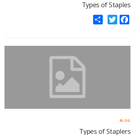
Types of Staples
Facebook
Twitter
اشتراک
گذاری
BLOG
Types of Staplers