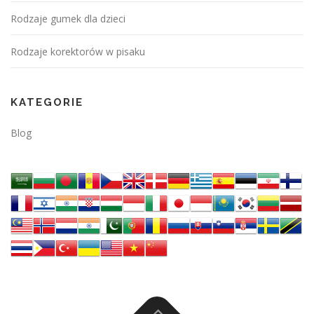
p
Rodzaje gumek dla dzieci
i
s
Rodzaje korektorów w pisaku
a
c
KATEGORIE
h
Blog