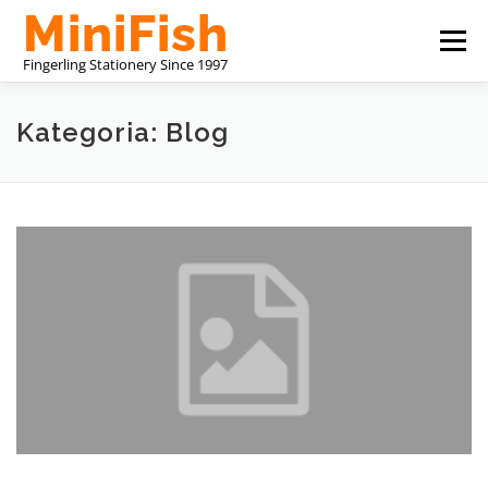
Przejdź
Menu
do
treści
CHINA STATIONERY MANUFACTURER
O NAS
Kategoria: Blog
SKONTAKTUJ SIĘ Z NAMI