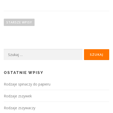
się
N
a
STARSZE WPISY
w
i
g
Szukaj:
a
c
j
OSTATNIE WPISY
a
Rodzaje spinaczy do papieru
p
Rodzaje zszywek
o
w
Rodzaje zszywaczy