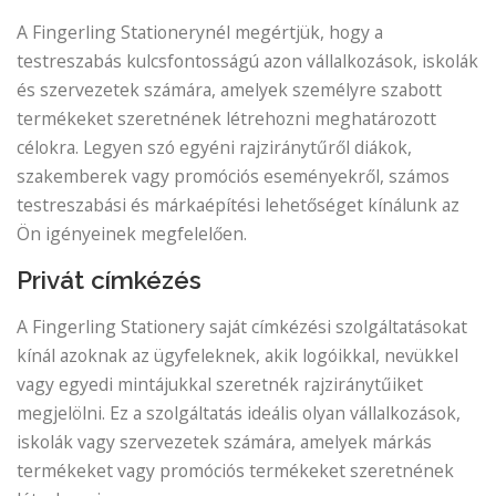
A Fingerling Stationerynél megértjük, hogy a
testreszabás kulcsfontosságú azon vállalkozások, iskolák
és szervezetek számára, amelyek személyre szabott
termékeket szeretnének létrehozni meghatározott
célokra. Legyen szó egyéni rajziránytűről diákok,
szakemberek vagy promóciós eseményekről, számos
testreszabási és márkaépítési lehetőséget kínálunk az
Ön igényeinek megfelelően.
Privát címkézés
A Fingerling Stationery saját címkézési szolgáltatásokat
kínál azoknak az ügyfeleknek, akik logóikkal, nevükkel
vagy egyedi mintájukkal szeretnék rajziránytűiket
megjelölni. Ez a szolgáltatás ideális olyan vállalkozások,
iskolák vagy szervezetek számára, amelyek márkás
termékeket vagy promóciós termékeket szeretnének