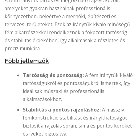
A fém iránytűk tartós és megbízható rajzeszközök,
amelyeket gyakran használnak professzionális
környezetben, beleértve a mérnöki, építészeti és
tervezési területeket. Ezek az iránytűk kiváló minőségű
fém alkatrészekkel rendelkeznek a fokozott tartósság
és stabilitás érdekében, így alkalmasak a részletes és
precíz munkára.
Főbb jellemzők
Tartósság és pontosság:
A fém iránytűk kiváló
tartósságukról és pontosságukról ismertek, így
ideálisak műszaki és professzionális
alkalmazásokhoz.
Stabilitás a pontos rajzoláshoz:
A masszív
fémkonstrukció stabilitást és irányíthatóságot
biztosít a rajzolás során, sima és pontos köröket
és íveket biztosítva.