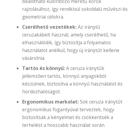
beállítható különböző méretű körök
rajzolásához, így rendkívül sokoldalú művészi és
geometriai célokra.
Cserélhető vezetékek:
Az iránytű
ceruzakábelt használ, amely cserélhető, ha
elhasználódik, így biztosítja a folyamatos
használatot anélkül, hogy új iránytűt kellene
vásárolnia.
Tartós és könnyű:
A ceruza iránytűk
jellemzően tartós, könnyű anyagokból
készülnek, biztosítva a könnyű használatot és
hordozhatóságot.
Ergonomikus markolat:
Sok ceruza iránytűt
ergonomikus fogantyúval terveztek, hogy
biztosítsák a kényelmet és csökkentsék a
terhelést a hosszabb használat során.