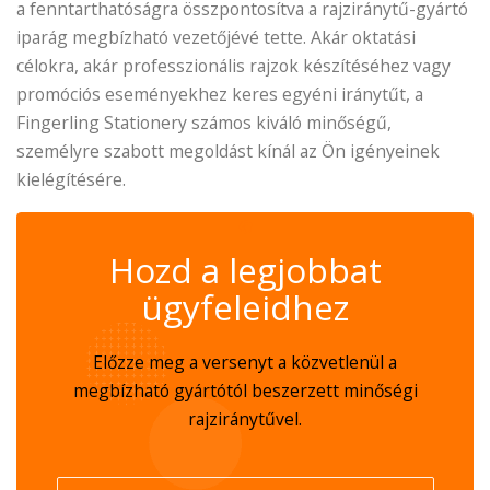
a fenntarthatóságra összpontosítva a rajziránytű-gyártó
iparág megbízható vezetőjévé tette. Akár oktatási
célokra, akár professzionális rajzok készítéséhez vagy
promóciós eseményekhez keres egyéni iránytűt, a
Fingerling Stationery számos kiváló minőségű,
személyre szabott megoldást kínál az Ön igényeinek
kielégítésére.
✆
Hozd a legjobbat
ügyfeleidhez
Előzze meg a versenyt a közvetlenül a
megbízható gyártótól beszerzett minőségi
rajziránytűvel.