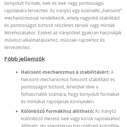
bonyolult formák, ívek és ívek nagy pontosságú
rajzolására terveztek. Az iránytű egy különálló „halcsont”
mechanizmussal rendelkezik, amely nagyobb stabilitást
és pontosságot biztosít részletes tervek vagy minták
létrehozásakor. Ezeket az iránytűket gyakran használják
művészi alkalmazásokhoz, műszaki rajzokhoz és
tervezéshez.
Főbb jellemzők
Halcsont-mechanizmus a stabilitásért:
A
halcsont-mechanizmus fokozott stabilitást és
pontosságot biztosít, lehetővé téve a
felhasználók számára, hogy bonyolult formákat
és mintákat rajzoljanak könnyedén.
Különböző formákhoz állítható:
Az iránytű
különböző méretű ívek vagy körök rajzolásához
állítható, így sokoldalúan használható különféle