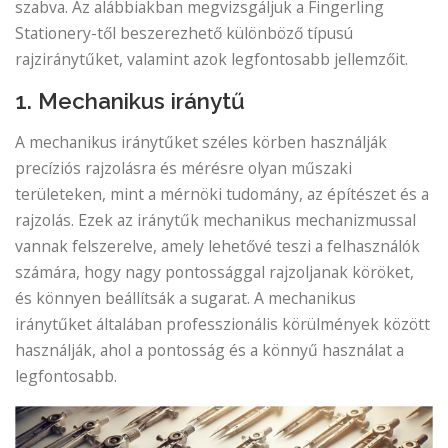
szabva. Az alábbiakban megvizsgáljuk a Fingerling
Stationery-től beszerezhető különböző típusú
rajziránytűket, valamint azok legfontosabb jellemzőit.
1. Mechanikus iránytű
A mechanikus iránytűket széles körben használják
precíziós rajzolásra és mérésre olyan műszaki
területeken, mint a mérnöki tudomány, az építészet és a
rajzolás. Ezek az iránytűk mechanikus mechanizmussal
vannak felszerelve, amely lehetővé teszi a felhasználók
számára, hogy nagy pontossággal rajzoljanak köröket,
és könnyen beállítsák a sugarat. A mechanikus
iránytűket általában professzionális körülmények között
használják, ahol a pontosság és a könnyű használat a
legfontosabb.