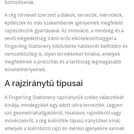
biztosítsanak.
A cég hírnevet szerzett a diákok, tervezők, mérnökök,
építészek és más szakemberek igényeinek megfelelő
rajzeszközök gyártásával. Az innováció, a minőség és a
vevői elégedettség iránti erős elkötelezettséggel a
Fingerling Stationery kibővítette hatókörét belföldön és
nemzetközileg is, olyan termékeket kínálva, amelyek
megfelelnek a precizitás és a tartósság legmagasabb
követelményeinek.
A rajziránytű típusai
A Fingerling Stationery rajziránytűk széles választékát
kínálja, mindegyiket egy adott célra tervezték. Legyen
szó geometriahallgatókról, hivatásos rajzolókról vagy
művészekről, a cég különféle típusú iránytűket kínál,
amelyek a különböző rajzi és mérési igényekre vannak