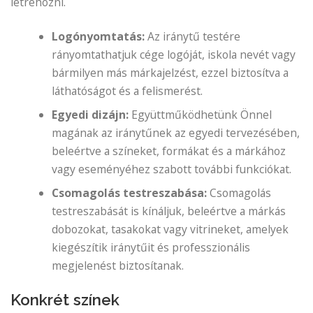
létrehozni.
Logónyomtatás:
Az iránytű testére
rányomtathatjuk cége logóját, iskola nevét vagy
bármilyen más márkajelzést, ezzel biztosítva a
láthatóságot és a felismerést.
Egyedi dizájn:
Együttműködhetünk Önnel
magának az iránytűnek az egyedi tervezésében,
beleértve a színeket, formákat és a márkához
vagy eseményéhez szabott további funkciókat.
Csomagolás testreszabása:
Csomagolás
testreszabását is kínáljuk, beleértve a márkás
dobozokat, tasakokat vagy vitrineket, amelyek
kiegészítik iránytűit és professzionális
megjelenést biztosítanak.
Konkrét színek