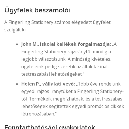
Ügyfelek beszámolói
A Fingerling Stationery számos elégedett ügyfelet
szolgált ki:
John M., iskolai kellékek forgalmazója:
„A
Fingerling Stationery rajziránytűi mindig a
legjobb választásunk. A minőség kivételes,
ügyfeleink pedig szeretik az általuk kínált
testreszabási lehetőségeket.”
Helen P., vállalati vevő:
„Több éve rendelünk
egyedi rajzos iránytűket a Fingerling Stationery-
től. Termékeik megbízhatóak, és a testreszabási
lehetőségek segítettek egyedi promóciós cikkek
létrehozásában.”
Fenntarthatósági gyakorlatok