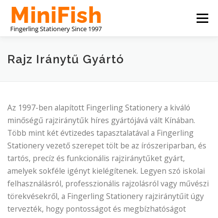
Tovább
Menü
a
tartalomhoz
KÍNAI IRODASZER-GYÁRTÓ
RÓLUNK
Rajz Iránytű Gyártó
LÉPJEN VELÜNK KAPCSOLATBA
Az 1997-ben alapított Fingerling Stationery a kiváló
minőségű rajziránytűk híres gyártójává vált Kínában.
Több mint két évtizedes tapasztalatával a Fingerling
Stationery vezető szerepet tölt be az írószeriparban, és
tartós, precíz és funkcionális rajziránytűket gyárt,
amelyek sokféle igényt kielégítenek. Legyen szó iskolai
felhasználásról, professzionális rajzolásról vagy művészi
törekvésekről, a Fingerling Stationery rajziránytűit úgy
tervezték, hogy pontosságot és megbízhatóságot