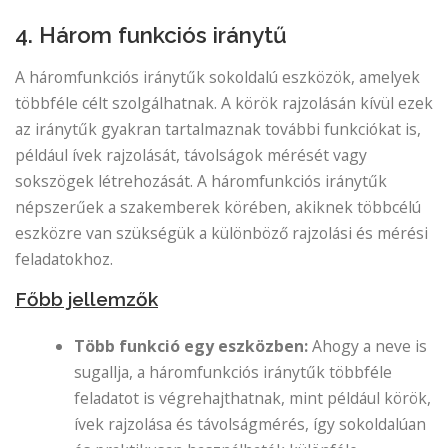
4. Három funkciós iránytű
A háromfunkciós iránytűk sokoldalú eszközök, amelyek
többféle célt szolgálhatnak. A körök rajzolásán kívül ezek
az iránytűk gyakran tartalmaznak további funkciókat is,
például ívek rajzolását, távolságok mérését vagy
sokszögek létrehozását. A háromfunkciós iránytűk
népszerűek a szakemberek körében, akiknek többcélú
eszközre van szükségük a különböző rajzolási és mérési
feladatokhoz.
Főbb jellemzők
Több funkció egy eszközben:
Ahogy a neve is
sugallja, a háromfunkciós iránytűk többféle
feladatot is végrehajthatnak, mint például körök,
ívek rajzolása és távolságmérés, így sokoldalúan