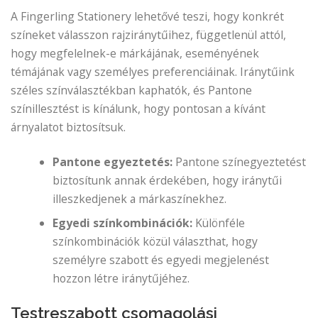
A Fingerling Stationery lehetővé teszi, hogy konkrét
színeket válasszon rajziránytűihez, függetlenül attól,
hogy megfelelnek-e márkájának, eseményének
témájának vagy személyes preferenciáinak. Iránytűink
széles színválasztékban kaphatók, és Pantone
színillesztést is kínálunk, hogy pontosan a kívánt
árnyalatot biztosítsuk.
Pantone egyeztetés:
Pantone színegyeztetést
biztosítunk annak érdekében, hogy iránytűi
illeszkedjenek a márkaszínekhez.
Egyedi színkombinációk:
Különféle
színkombinációk közül választhat, hogy
személyre szabott és egyedi megjelenést
hozzon létre iránytűjéhez.
Testreszabott csomagolási