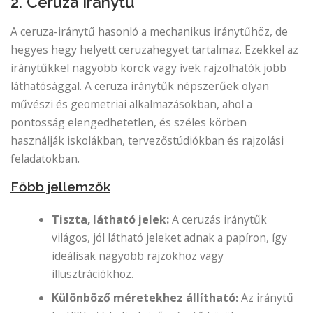
2. Ceruza iránytű
A ceruza-iránytű hasonló a mechanikus iránytűhöz, de
hegyes hegy helyett ceruzahegyet tartalmaz. Ezekkel az
iránytűkkel nagyobb körök vagy ívek rajzolhatók jobb
láthatósággal. A ceruza iránytűk népszerűek olyan
művészi és geometriai alkalmazásokban, ahol a
pontosság elengedhetetlen, és széles körben
használják iskolákban, tervezőstúdiókban és rajzolási
feladatokban.
Főbb jellemzők
Tiszta, látható jelek:
A ceruzás iránytűk
világos, jól látható jeleket adnak a papíron, így
ideálisak nagyobb rajzokhoz vagy
illusztrációkhoz.
Különböző méretekhez állítható:
Az iránytű