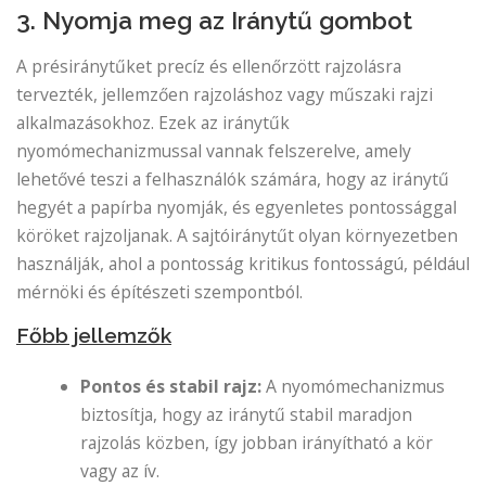
3. Nyomja meg az Iránytű gombot
A présiránytűket precíz és ellenőrzött rajzolásra
tervezték, jellemzően rajzoláshoz vagy műszaki rajzi
alkalmazásokhoz. Ezek az iránytűk
nyomómechanizmussal vannak felszerelve, amely
lehetővé teszi a felhasználók számára, hogy az iránytű
hegyét a papírba nyomják, és egyenletes pontossággal
köröket rajzoljanak. A sajtóiránytűt olyan környezetben
használják, ahol a pontosság kritikus fontosságú, például
mérnöki és építészeti szempontból.
Főbb jellemzők
Pontos és stabil rajz:
A nyomómechanizmus
biztosítja, hogy az iránytű stabil maradjon
rajzolás közben, így jobban irányítható a kör
vagy az ív.