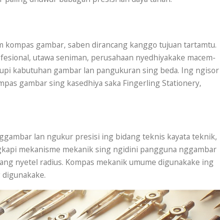
m kompas gambar, saben dirancang kanggo tujuan tartamtu.
ofesional, utawa seniman, perusahaan nyedhiyakake macem-
upi kabutuhan gambar lan pangukuran sing beda. Ing ngisor
ompas gambar sing kasedhiya saka Fingerling Stationery,
ambar lan ngukur presisi ing bidang teknis kayata teknik,
engkapi mekanisme mekanik sing ngidini pangguna nggambar
pang nyetel radius. Kompas mekanik umume digunakake ing
g digunakake.