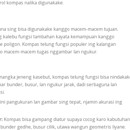
rol kompas nalika digunakake.
una sing bisa digunakake kanggo macem-macem tujuan.
ng kalebu fungsi tambahan kayata kemampuan kanggo
 poligon. Kompas telung fungsi populer ing kalangan
nggo macem-macem tugas nggambar lan ngukur.
angka jeneng kasebut, kompas telung fungsi bisa nindakak
 bunder, busur, lan ngukur jarak, dadi serbaguna lan
si.
ini pangukuran lan gambar sing tepat, njamin akurasi ing
r:
Kompas bisa gampang diatur supaya cocog karo kabutuha
under gedhe, busur cilik, utawa wangun geometris liyane.