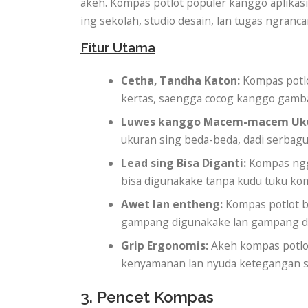
akeh. Kompas potlot populer kanggo aplikasi
ing sekolah, studio desain, lan tugas ngranca
Fitur Utama
Cetha, Tandha Katon:
Kompas potlo
kertas, saengga cocog kanggo gambar
Luwes kanggo Macem-macem Uk
ukuran sing beda-beda, dadi serbagu
Lead sing Bisa Diganti:
Kompas nggu
bisa digunakake tanpa kudu tuku ko
Awet lan entheng:
Kompas potlot b
gampang digunakake lan gampang d
Grip Ergonomis:
Akeh kompas potlo
kenyamanan lan nyuda ketegangan s
3. Pencet Kompas