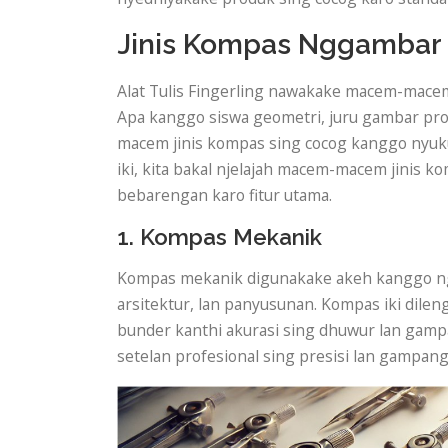
Jinis Kompas Nggambar
Alat Tulis Fingerling nawakake macem-mace
Apa kanggo siswa geometri, juru gambar pr
macem jinis kompas sing cocog kanggo nyuk
iki, kita bakal njelajah macem-macem jinis k
bebarengan karo fitur utama.
1. Kompas Mekanik
Kompas mekanik digunakake akeh kanggo ngg
arsitektur, lan panyusunan. Kompas iki dil
bunder kanthi akurasi sing dhuwur lan gam
setelan profesional sing presisi lan gampan