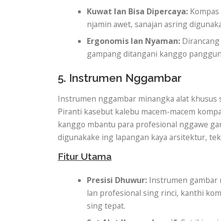
Kuwat lan Bisa Dipercaya:
Kompas t
njamin awet, sanajan asring digunak
Ergonomis lan Nyaman:
Dirancang 
gampang ditangani kanggo panggun
5. Instrumen Nggambar
Instrumen nggambar minangka alat khusus s
Piranti kasebut kalebu macem-macem kompas,
kanggo mbantu para profesional nggawe ga
digunakake ing lapangan kaya arsitektur, tekn
Fitur Utama
Presisi Dhuwur:
Instrumen gambar n
lan profesional sing rinci, kanthi 
sing tepat.