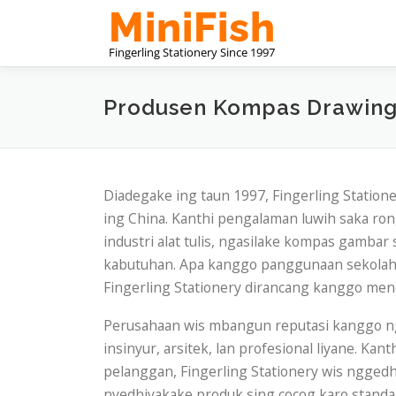
Skip
to
content
Produsen Kompas Drawin
Diadegake ing taun 1997, Fingerling Station
ing China. Kanthi pengalaman luwih saka rong
industri alat tulis, ngasilake kompas gamba
kabutuhan. Apa kanggo panggunaan sekolah,
Fingerling Stationery dirancang kanggo meneh
Perusahaan wis mbangun reputasi kanggo nga
insinyur, arsitek, lan profesional liyane. Ka
pelanggan, Fingerling Stationery wis nggedh
nyedhiyakake produk sing cocog karo standar