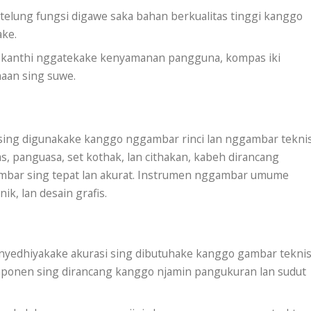
elung fungsi digawe saka bahan berkualitas tinggi kanggo
ake.
kanthi nggatekake kenyamanan pangguna, kompas iki
aan sing suwe.
ing digunakake kanggo nggambar rinci lan nggambar teknis
 panguasa, set kothak, lan cithakan, kabeh dirancang
mbar sing tepat lan akurat. Instrumen nggambar umume
ik, lan desain grafis.
yedhiyakake akurasi sing dibutuhake kanggo gambar tekni
komponen sing dirancang kanggo njamin pangukuran lan sudut