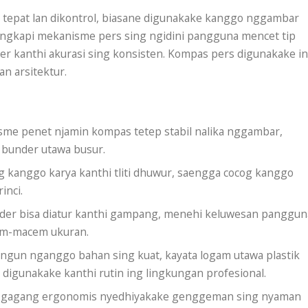
tepat lan dikontrol, biasane digunakake kanggo nggambar
lengkapi mekanisme pers sing ngidini pangguna mencet tip
 kanthi akurasi sing konsisten. Kompas pers digunakake i
an arsitektur.
me penet njamin kompas tetep stabil nalika nggambar,
 bunder utawa busur.
 kanggo karya kanthi tliti dhuwur, saengga cocog kanggo
inci.
der bisa diatur kanthi gampang, menehi keluwesan panggun
em-macem ukuran.
gun nganggo bahan sing kuat, kayata logam utawa plastik
 digunakake kanthi rutin ing lingkungan profesional.
 gagang ergonomis nyedhiyakake genggeman sing nyaman