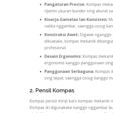
Pangaturan Precise:
Kompas mekanik
njamin ukuran bunder sing akurat s
Kinerja Gamelan lan Konsisten:
Me
nalika nggambar, saengga cocog kangg
Konstruksi Awet:
Digawe nganggo ba
dikuatake, kompas mekanik dibangun
profesional.
Desain Ergonomis:
Kompas mekanik 
ergonomis kanggo panggunaan sing
Panggunaan Serbaguna:
Kompas ik
sing tepat, saengga cocog kanggo 
2. Pensil Kompas
Kompas pensil mirip karo kompas mekanik na
Kompas iki digunakake kanggo nggambar bund