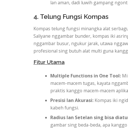
lan aman, dadi luwih gampang ngont
4. Telung Fungsi Kompas
Kompas telung fungsi minangka alat serbag
Saliyane nggambar bunder, kompas iki asri
nggambar busur, ngukur jarak, utawa nggawe
profesional sing butuh alat multi guna ka
Fitur Utama
Multiple Functions in One Tool:
Min
macem-macem tugas, kayata nggambar
praktis kanggo macem-macem aplika
Presisi lan Akurasi:
Kompas iki ngid
kabeh fungsi.
Radius lan Setelan sing bisa diatu
gambar sing beda-beda, apa kanggo b