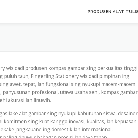
PRODUSEN ALAT TULIS
g
ery wis dadi produsen kompas gambar sing berkualitas tinggi
 puluh taun, Fingerling Stationery wis dadi pimpinan ing
r sing awet, tepat, lan fungsional sing nyukupi macem-macem
 panyusunan profesional, utawa usaha seni, kompas gambar
i akurasi lan linuwih.
silake alat gambar sing nyukupi kabutuhan siswa, desainer
nthi komitmen sing kuat kanggo inovasi, kualitas, lan kepuasan
ekake jangkauane ing domestik lan internasional,
 paling dhuwur babagan presisi lan daya tahan.