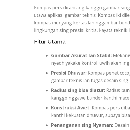
Kompas pers dirancang kanggo gambar sing 
utawa aplikasi gambar teknis. Kompas iki di
kompas menyang kertas lan nggambar bunder
lingkungan sing presisi kritis, kayata teknik l
Fitur Utama
Gambar Akurat lan Stabil:
Mekanis
nyedhiyakake kontrol luwih akeh ing
Presisi Dhuwur:
Kompas penet cocog
gambar teknis lan tugas desain sing r
Radius sing bisa diatur:
Radius bun
kanggo nggawe bunder kanthi mac
Konstruksi Awet:
Kompas pers diban
kanthi kekuatan dhuwur, supaya bisa
Penanganan sing Nyaman:
Desain