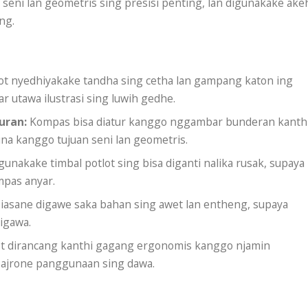
 seni lan geometris sing presisi penting, lan digunakake ake
ng.
t nyedhiyakake tandha sing cetha lan gampang katon ing
 utawa ilustrasi sing luwih gedhe.
uran:
Kompas bisa diatur kanggo nggambar bunderan kanth
na kanggo tujuan seni lan geometris.
nakake timbal potlot sing bisa diganti nalika rusak, supaya
mpas anyar.
iasane digawe saka bahan sing awet lan entheng, supaya
igawa.
t dirancang kanthi gagang ergonomis kanggo njamin
ajrone panggunaan sing dawa.