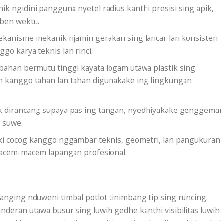
 ngidini pangguna nyetel radius kanthi presisi sing apik,
aben wektu.
kanisme mekanik njamin gerakan sing lancar lan konsisten
o karya teknis lan rinci.
han bermutu tinggi kayata logam utawa plastik sing
 kanggo tahan lan tahan digunakake ing lingkungan
dirancang supaya pas ing tangan, nyedhiyakake genggema
 suwe.
i cocog kanggo nggambar teknis, geometri, lan pangukuran
macem-macem lapangan profesional.
nging nduweni timbal potlot tinimbang tip sing runcing.
eran utawa busur sing luwih gedhe kanthi visibilitas luwih