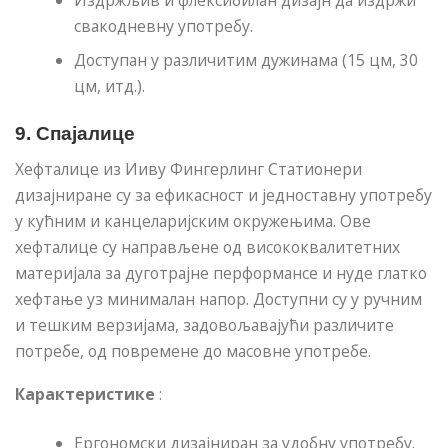
Издржљив и флексибилан дизајн да издржи
свакодневну употребу.
Доступан у различитим дужинама (15 цм, 30
цм, итд.).
9.
Спајалице
Хефталице из Ииву Фингерлинг Статионери
дизајниране су за ефикасност и једноставну употребу
у кућним и канцеларијским окружењима. Ове
хефталице су направљене од висококвалитетних
материјала за дуготрајне перформансе и нуде глатко
хефтање уз минималан напор. Доступни су у ручним
и тешким верзијама, задовољавајући различите
потребе, од повремене до масовне употребе.
Карактеристике
:
Ергономски дизајниран за удобну употребу.