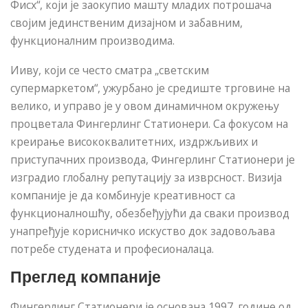
Фисх“, који је заокупио машту младих потрошача
својим јединственим дизајном и забавним,
функционалним производима.
Ииву, који се често сматра „светским
супермаркетом“, ужурбано је средиште трговине на
велико, и управо је у овом динамичном окружењу
процветала Фингерлинг Статионери. Са фокусом на
креирање висококвалитетних, издржљивих и
приступачних производа, Фингерлинг Статионери је
изградио глобалну репутацију за изврсност. Визија
компаније је да комбинује креативност са
функционалношћу, обезбеђујући да сваки производ
унапређује корисничко искуство док задовољава
потребе студената и професионалаца.
Преглед компаније
Фингерлинг Статионери је основана 1997. године од