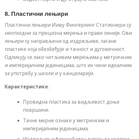
8.
Пластични лењири
Пластични лењири Ииву Фингерлинг Статионери су
неопходни за прецизна мерења и праве линије. Ови
лењири су направљени од издржљиве, лагане
пластике која обезбеђује и тачност и дуговечност.
Одликују се лако читљивим мерењима у метричким
и империјалним јединицама, што их чини идеалним
за употребу у школи и у канцеларији.
Карактеристике
:
Провидна пластика за видљивост доње
површине.
Тачне мерне ознаке у метричким и
империјалним јединицама.