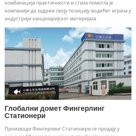
комбинација практичности и стила помогла је
компанији да задржи своју позицију водећег играча у
индустрији канцеларијског материјала.
Глобални домет Фингерлинг
Статионери
Производи Фингерлинг Статионери се продају у