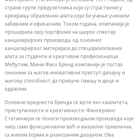
стране групе предузетника који су страствени у
креирању образовних алата који би учење учинили
забавним и ефикасним. Током година, компанија је
проширила свој портфолио на широк спектар
канцеларијских производа, од основног
канцеларијског материјала до специјализованих
алата за студенте и креативне професионалце.
Међутим, Мини Фисх бренд компаније је постао
синоним за његов иновативни приступ дизајну и
његову способност да привуче пажњу и деце и
одраслих.
Основне вредности бренда се врте око квалитета,
приступачности и креативности. Фингерлинг
Статионери се поноси производњом производа који
нису само функционални већ и визуелно привлачни,
са живим бојама и разиграним дизајном. Ова