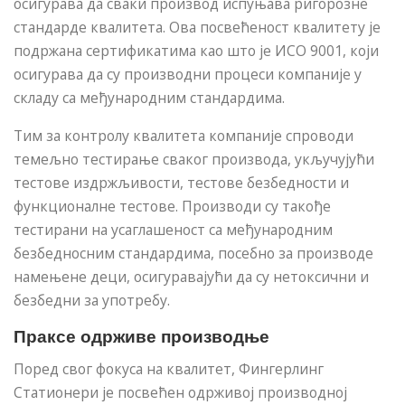
осигурава да сваки производ испуњава ригорозне
стандарде квалитета. Ова посвећеност квалитету је
подржана сертификатима као што је ИСО 9001, који
осигурава да су производни процеси компаније у
складу са међународним стандардима.
Тим за контролу квалитета компаније спроводи
темељно тестирање сваког производа, укључујући
тестове издржљивости, тестове безбедности и
функционалне тестове. Производи су такође
тестирани на усаглашеност са међународним
безбедносним стандардима, посебно за производе
намењене деци, осигуравајући да су нетоксични и
безбедни за употребу.
Праксе одрживе производње
Поред свог фокуса на квалитет, Фингерлинг
Статионери је посвећен одрживој производној