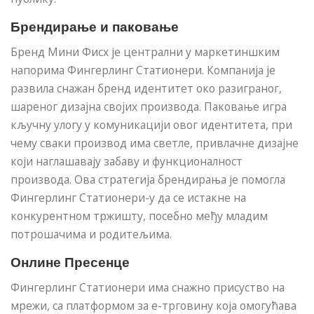
Брендирање и паковање
Бренд Мини Фисх је централни у маркетиншким
напорима Фингерлинг Статионери. Компанија је
развила снажан бренд идентитет око разиграног,
шареног дизајна својих производа. Паковање игра
кључну улогу у комуникацији овог идентитета, при
чему сваки производ има светле, привлачне дизајне
који наглашавају забаву и функционалност
производа. Ова стратегија брендирања је помогла
Фингерлинг Статионери-у да се истакне на
конкурентном тржишту, посебно међу младим
потрошачима и родитељима.
Онлине Пресенце
Фингерлинг Статионери има снажно присуство на
мрежи, са платформом за е-трговину која омогућава