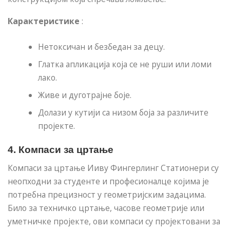
Карактеристике
:
Нетоксичан и безбедан за децу.
Глатка апликација која се не руши или ломи
лако.
Живе и дуготрајне боје.
Долази у кутији са низом боја за различите
пројекте.
4.
Компаси за цртање
Компаси за цртање Ииву Фингерлинг Статионери су
неопходни за студенте и професионалце којима је
потребна прецизност у геометријским задацима.
Било за техничко цртање, часове геометрије или
уметничке пројекте, ови компаси су пројектовани за