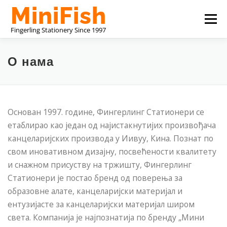
Скочи
Избор
на
садржај
КИНЕСКИ ПРОИЗВОЂАЧ КАНЦЕЛАРИЈСКОГ МАТЕРИЈАЛ
О нама
О НАМА
KONTAKTIRAJTE NAS
Основан 1997. године, Фингерлинг Статионери се
етаблирао као један од најистакнутијих произвођача
канцеларијских производа у Иивуу, Кина. Познат по
свом иновативном дизајну, посвећености квалитету
и снажном присуству на тржишту, Фингерлинг
Статионери је постао бренд од поверења за
образовне алате, канцеларијски материјал и
ентузијасте за канцеларијски материјал широм
света. Компанија је најпознатија по бренду „Мини