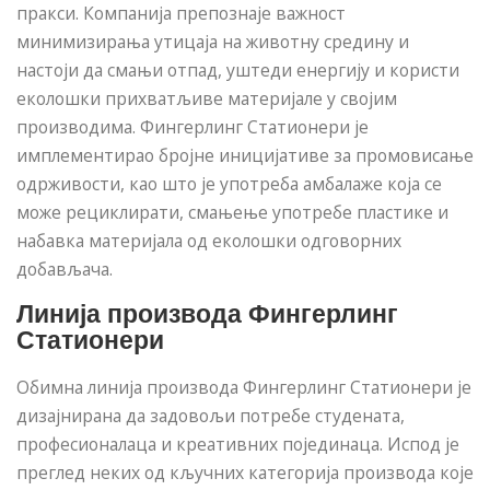
пракси. Компанија препознаје важност
минимизирања утицаја на животну средину и
настоји да смањи отпад, уштеди енергију и користи
еколошки прихватљиве материјале у својим
производима. Фингерлинг Статионери је
имплементирао бројне иницијативе за промовисање
одрживости, као што је употреба амбалаже која се
може рециклирати, смањење употребе пластике и
набавка материјала од еколошки одговорних
добављача.
Линија производа Фингерлинг
Статионери
Обимна линија производа Фингерлинг Статионери је
дизајнирана да задовољи потребе студената,
професионалаца и креативних појединаца. Испод је
преглед неких од кључних категорија производа које