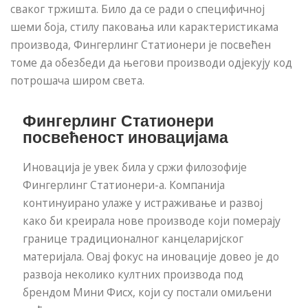
сваког тржишта. Било да се ради о специфичној
шеми боја, стилу паковања или карактеристикама
производа, Фингерлинг Статионери је посвећен
томе да обезбеди да његови производи одјекују код
потрошача широм света.
Фингерлинг Статионери
посвећеност иновацијама
Иновација је увек била у сржи филозофије
Фингерлинг Статионери-а. Компанија
континуирано улаже у истраживање и развој
како би креирала нове производе који померају
границе традиционалног канцеларијског
материјала. Овај фокус на иновације довео је до
развоја неколико култних производа под
брендом Мини Фисх, који су постали омиљени