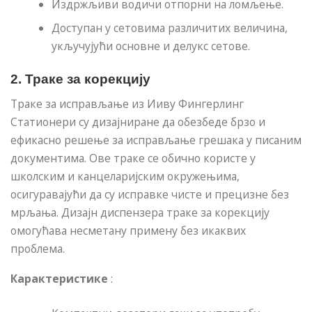
Издржљиви водичи отпорни на ломљење.
Доступан у сетовима различитих величина,
укључујући основне и делукс сетове.
2.
Траке за корекцију
Траке за исправљање из Ииву Фингерлинг
Статионери су дизајниране да обезбеде брзо и
ефикасно решење за исправљање грешака у писаним
документима. Ове траке се обично користе у
школским и канцеларијским окружењима,
осигуравајући да су исправке чисте и прецизне без
мрљања. Дизајн диспензера траке за корекцију
омогућава несметану примену без икаквих
проблема.
Карактеристике
: