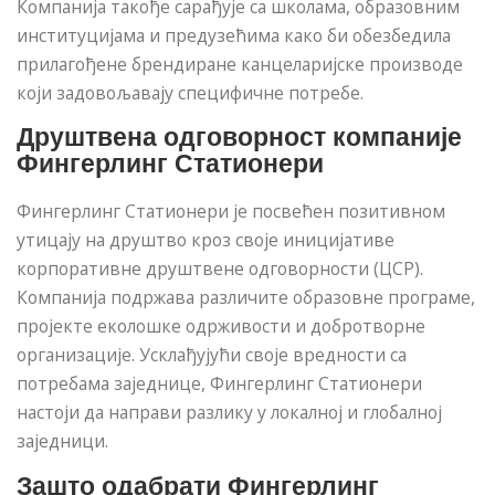
Компанија такође сарађује са школама, образовним
институцијама и предузећима како би обезбедила
прилагођене брендиране канцеларијске производе
који задовољавају специфичне потребе.
Друштвена одговорност компаније
Фингерлинг Статионери
Фингерлинг Статионери је посвећен позитивном
утицају на друштво кроз своје иницијативе
корпоративне друштвене одговорности (ЦСР).
Компанија подржава различите образовне програме,
пројекте еколошке одрживости и добротворне
организације. Усклађујући своје вредности са
потребама заједнице, Фингерлинг Статионери
настоји да направи разлику у локалној и глобалној
заједници.
Зашто одабрати Фингерлинг