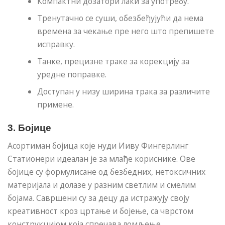
Компактни дозатори лаки за употребу.
Тренутачно се суши, обезбеђујући да нема
времена за чекање пре него што препишете
исправку.
Танке, прецизне траке за корекцију за
уредне поправке.
Доступан у низу ширина трака за различите
примене.
3.
Бојице
Асортиман бојица које нуди Ииву Фингерлинг
Статионери идеалан је за млађе кориснике. Ове
бојице су формулисане од безбедних, нетоксичних
материјала и долазе у разним светлим и смелим
бојама. Савршени су за децу да истражују своју
креативност кроз цртање и бојење, са чврстом
конструкцијом која спречава ломљење.