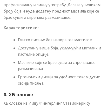
професионалну и личну употребу. Долазе у великом
броју боја и нуде додатну предност мастила које се
брзо суши и спречава размазивање.
Карактеристике
:
Глатко писање без напора гел мастилом.
Доступан у више боја, укључујући металик и
пастелне опције.
Мастило које се брзо суши за спречавање
размазивања.
Ергономски дизајн за удобност током дугих
сесија писања.
6.
ХБ оловке
ХБ оловке из Ииву Фингерлинг Статионери су