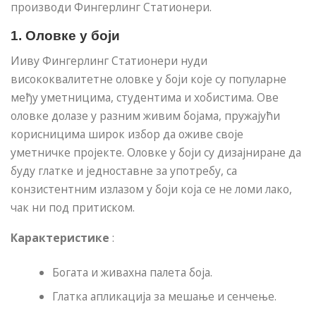
производи Фингерлинг Статионери.
1.
Оловке у боји
Ииву Фингерлинг Статионери нуди
висококвалитетне оловке у боји које су популарне
међу уметницима, студентима и хобистима. Ове
оловке долазе у разним живим бојама, пружајући
корисницима широк избор да оживе своје
уметничке пројекте. Оловке у боји су дизајниране да
буду глатке и једноставне за употребу, са
конзистентним излазом у боји која се не ломи лако,
чак ни под притиском.
Карактеристике
:
Богата и живахна палета боја.
Глатка апликација за мешање и сенчење.