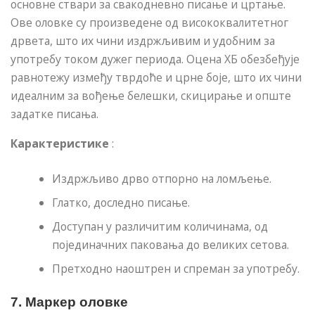
основне ствари за свакодневно писање и цртање.
Ове оловке су произведене од висококвалитетног
дрвета, што их чини издржљивим и удобним за
употребу током дужег периода. Оцена ХБ обезбеђује
равнотежу између тврдоће и црне боје, што их чини
идеалним за вођење белешки, скицирање и опште
задатке писања.
Карактеристике
:
Издржљиво дрво отпорно на ломљење.
Глатко, доследно писање.
Доступан у различитим количинама, од
појединачних паковања до великих сетова.
Претходно наоштрен и спреман за употребу.
7.
Маркер оловке