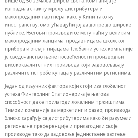
више од 50 земаља широм света. Компанија је
изградила снажну мрежу дистрибутера и
малопродајних партнера, како у Кини тако иу
иностранству, омогућавајући јој да допре до широке
публике. Његови производи се могу наћи у великим
малопродајним ланцима, продавницама школског
прибора и онлајн пијацама. Глобални успех компаније
је сведочанство њене посвећености производњи
висококвалитетних производа који задовољавају
различите потребе купаца у различитим регионима.
Један од кључних фактора који стоји иза глобалног
успеха Фингерлинг Статионери-а је његова
способност да се прилагоди локалним тржиштима.
Тимови компаније за маркетинг и развој производа
блиско сарађују са дистрибутерима како би разумели
регионалне преференције и прилагодили своје
производе тако да задовоље јединствене захтеве