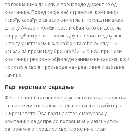
потрошачима да купују производе директно од
компаније. Поред своје веб странице, компанија
такође сарађује са великим онлајн тржиштима као
што су Амазон, АлиЕкпресс и еБаи како би досегла
ширу публику. Платформе друштвених медија као
што су Инстаграм и Фацебоок такође су кључни
канали за промоцију бренда Мини Фисх, при чему
компанија редовно објављује занимљив садржај који
приказује своје производе на креативне и забавне
начине.
Партнерства и сарадње
Фингерлинг Статионери је успоставио партнерства
са широким спектром продаваца и дистрибутера
широм света. Ова партнерства омогућавају
компанији да допре до потрошача у различитим
регионима и прошири свој глобални отисак.