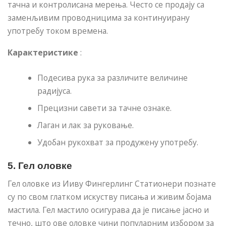
тачна и контролисана мерења. Често се продају са
заменљивим проводницима за континуирану
употребу током времена.
Карактеристике
:
Подесива рука за различите величине
радијуса.
Прецизни савети за тачне ознаке.
Лаган и лак за руковање.
Удобан рукохват за продужену употребу.
5.
Гел оловке
Гел оловке из Ииву Фингерлинг Статионери познате
су по свом глатком искуству писања и живим бојама
мастила. Гел мастило осигурава да је писање јасно и
течно, што ове оловке чини популарним избором за