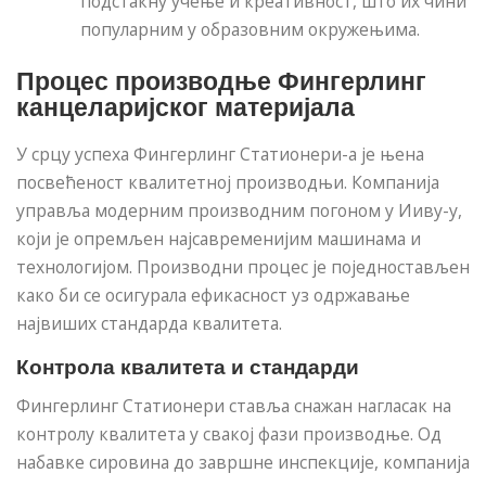
подстакну учење и креативност, што их чини
популарним у образовним окружењима.
Процес производње Фингерлинг
канцеларијског материјала
У срцу успеха Фингерлинг Статионери-а је њена
посвећеност квалитетној производњи. Компанија
управља модерним производним погоном у Ииву-у,
који је опремљен најсавременијим машинама и
технологијом. Производни процес је поједностављен
како би се осигурала ефикасност уз одржавање
највиших стандарда квалитета.
Контрола квалитета и стандарди
Фингерлинг Статионери ставља снажан нагласак на
контролу квалитета у свакој фази производње. Од
набавке сировина до завршне инспекције, компанија