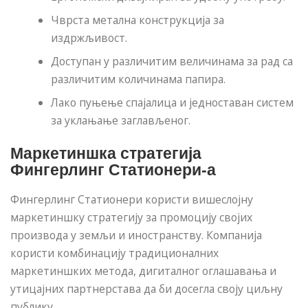
Чврста метална конструкција за
издржљивост.
Доступан у различитим величинама за рад са
различитим количинама папира.
Лако пуњење спајалица и једноставан систем
за уклањање заглављеног.
Маркетиншка стратегија
Фингерлинг Статионери-а
Фингерлинг Статионери користи вишеслојну
маркетиншку стратегију за промоцију својих
производа у земљи и иностранству. Компанија
користи комбинацију традиционалних
маркетиншких метода, дигиталног оглашавања и
утицајних партнерстава да би досегла своју циљну
публику.