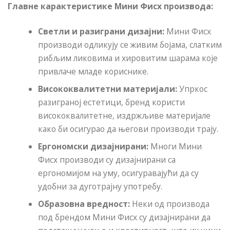
Главне карактеристике Мини Фисх производа:
Светли и разиграни дизајни:
Мини Фисх
производи одликују се живим бојама, слатким
рибљим ликовима и хировитим шарама које
привлаче младе кориснике.
Висококвалитетни материјали:
Упркос
разиграној естетици, бренд користи
висококвалитетне, издржљиве материјале
како би осигурао да његови производи трају.
Ергономски дизајнирани:
Многи Мини
Фисх производи су дизајнирани са
ергономијом на уму, осигуравајући да су
удобни за дуготрајну употребу.
Образовна вредност:
Неки од производа
под брендом Мини Фисх су дизајнирани да