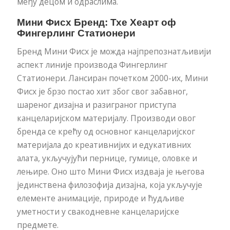
међу децом и одраслима.
Мини Фисх Бренд: Тхе Хеарт оф
Фингерлинг Статионери
Бренд Мини Фисх је можда најпрепознатљивији
аспект линије производа Фингерлинг
Статионери. Лансиран почетком 2000-их, Мини
Фисх је брзо постао хит због свог забавног,
шареног дизајна и разиграног приступа
канцеларијском материјалу. Производи овог
бренда се крећу од основног канцеларијског
материјала до креативнијих и едукативних
алата, укључујући пернице, гумице, оловке и
лењире. Оно што Мини Фисх издваја је његова
јединствена филозофија дизајна, која укључује
елементе анимације, природе и ћудљиве
уметности у свакодневне канцеларијске
предмете.