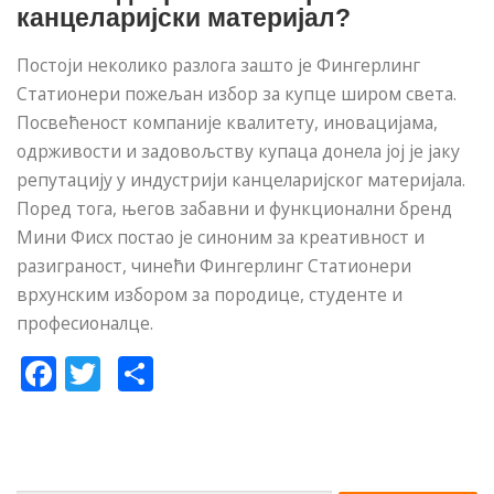
канцеларијски материјал?
Постоји неколико разлога зашто је Фингерлинг
Статионери пожељан избор за купце широм света.
Посвећеност компаније квалитету, иновацијама,
одрживости и задовољству купаца донела јој је јаку
репутацију у индустрији канцеларијског материјала.
Поред тога, његов забавни и функционални бренд
Мини Фисх постао је синоним за креативност и
разиграност, чинећи Фингерлинг Статионери
врхунским избором за породице, студенте и
професионалце.
Facebook
Twitter
Share