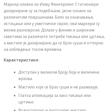
Маркер оловке из Ииву Фингерлинг Статионери
дизајниране су за подебљане, јасне ознаке на
различитим површинама. Било за означавање,
истицање или у уметничке сврхе, ови маркери су
веома разноврсни. Долазе у финим и широким
саветима за различите потребе писања или цртања,
а мастило је дизајнирано да се брзо суши и отпорно
на избледење током времена.
Карактеристике
:
Доступан у великом броју боја и величина
врхова.
Мастило које се брзо суши и не размазује.
Глатка апликација за лако писање или
цртање.
Водоотпорно и дуготрајно мастило.