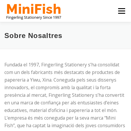
Vés
Menú
al
contingut
FABRICANT DE PAPERERIA DE LA XINA
Sobre Nosaltres
SOBRE NOSALTRES
CONTACTA AMB NOSALTRES
Fundada el 1997, Fingerling Stationery s’ha consolidat
com un dels fabricants més destacats de productes de
papereria a Yiwu, Xina. Coneguda pels seus dissenys
innovadors, el compromís amb la qualitat i la forta
presència al mercat, Fingerling Stationery s’ha convertit
en una marca de confiança per als entusiastes d’eines
educatives, material d’oficina i papereria a tot el món.
L’empresa és més coneguda per la seva marca “Mini
Fish”, que ha captat la imaginació dels joves consumidors