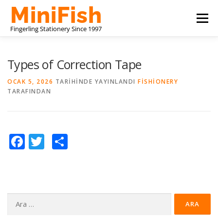
İçeriğe
Menü
geç
ÇIN KIRTASIYE ÜRETICISI
HAKKIMIZDA
Types of Correction Tape
OCAK 5, 2026
TARIHINDE YAYINLANDI
FISHIONERY
TARAFINDAN
BIZE ULAŞIN
Facebook
Twitter
Paylaş
Arama: