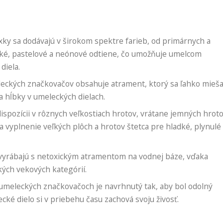
ky sa dodávajú v širokom spektre farieb, od primárnych a
cké, pastelové a neónové odtiene, čo umožňuje umelcom
diela.
kých značkovačov obsahuje atrament, ktorý sa ľahko mieša
a hĺbky v umeleckých dielach.
spozícii v rôznych veľkostiach hrotov, vrátane jemných hrot
a vyplnenie veľkých plôch a hrotov štetca pre hladké, plynulé
 vyrábajú s netoxickým atramentom na vodnej báze, vďaka
ých vekových kategórií.
umeleckých značkovačoch je navrhnutý tak, aby bol odolný
ecké dielo si v priebehu času zachová svoju živosť.