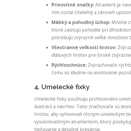
Priesvitné značky:
Atrament je navr
ním zostal čitateľný a zároveň upozo
Mäkký a pohodlný úchop:
Mnohé zv
ktoré zaisťujú pohodlie pri dlhodobo
potrebujú zvýrazniť veľké množstvo t
Všestranné veľkosti hrotov:
Zvýraz
dlátových hrotov pre široké zvýrazne
Rýchloschnúce:
Zvýrazňovače rýchlo 
čomu sú ideálne na anotovanie poz
4. Umelecké fixky
Umelecké fixky používajú profesionálni umelc
ilustrácií a návrhov. Tieto značkovače sú dost
hrotov, aby vyhovovali rôznym umeleckým te
vysokokvalitným atramentom, ktorý poskytuje
tieňovanie a detailné kreslenie.