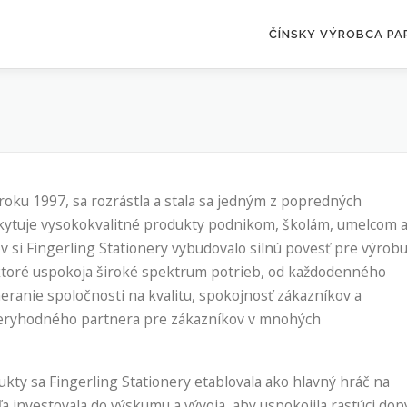
ČÍNSKY VÝROBCA PA
 roku 1997, sa rozrástla a stala sa jedným z popredných
skytuje vysokokvalitné produkty podnikom, školám, umelcom 
v si Fingerling Stationery vybudovalo silnú povesť pre výrob
, ktoré uspokoja široké spektrum potrieb, od každodenného
meranie spoločnosti na kvalitu, spokojnosť zákazníkov a
ôveryhodného partnera pre zákazníkov v mnohých
kty sa Fingerling Stationery etablovala ako hlavný hráč na
 investovala do výskumu a vývoja, aby uspokojila rastúci dop