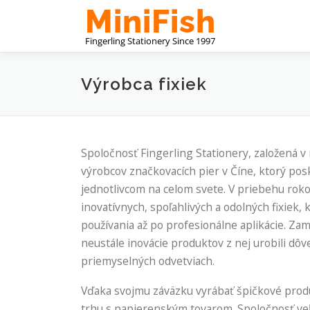
Prejsť
na
obsah
Výrobca fixiek
Spoločnosť Fingerling Stationery, založená v
výrobcov značkovacích pier v Číne, ktorý po
jednotlivcom na celom svete. V priebehu roko
inovatívnych, spoľahlivých a odolných fixiek
používania až po profesionálne aplikácie. Za
neustále inovácie produktov z nej urobili d
priemyselných odvetviach.
Vďaka svojmu záväzku vyrábať špičkové produ
trhu s papierenským tovarom. Spoločnosť veľa