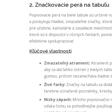
2. Značkovacie perá na tabuľu
Popisovacie perá na biele tabule sú určené n
a poskytujú hladké, zmazateľné značky, ktoré
pre učebne, kancelárie a zasadacie miestnost
ktoré sú k dispozícii v rôznych farbách, pom
efektívne spolupracovať.
Kľúčové vlastnosti
Zmazateľný atrament:
Atrament po
aby sa dal ľahko zotrieť z bielych t
gumou, pričom nezanecháva žiadne z
Živé farby:
Značky na tabuľu sa dodáv
farebne označené poznámky, kresby 
Nízky zápach:
Mnoho popisovačov na
vďaka čomu sa pohodlnejšie používaj