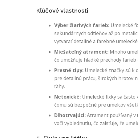
Kľúčové vlastnosti
Výber žiarivých farieb:
Umelecké fix
sekundárnych odtieňov až po metali
vytvárať detailné a farebné umelecké 
Miešateľný atrament:
Mnoho umelec
čo umožňuje hladké prechody farieb 
Presné tipy:
Umelecké značky sú k di
pre detailnú prácu, širokých hrotov n
ťahy.
Netoxické:
Umelecké fixky sa často
čomu sú bezpečné pre umelcov všetk
Dlhotrvajúci:
Atrament používaný v 
voči vyblednutiu, čo zaisťuje, že umel