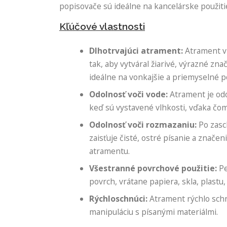
popisovače sú ideálne na kancelárske použitie,
Kľúčové vlastnosti
Dlhotrvajúci atrament:
Atrament v
tak, aby vytváral žiarivé, výrazné zn
ideálne na vonkajšie a priemyselné po
Odolnosť voči vode:
Atrament je odo
keď sú vystavené vlhkosti, vďaka čom
Odolnosť voči rozmazaniu:
Po zasc
zaisťuje čisté, ostré písanie a znač
atramentu.
Všestranné povrchové použitie:
Pe
povrch, vrátane papiera, skla, plastu
Rýchloschnúci:
Atrament rýchlo schn
manipuláciu s písanými materiálmi.