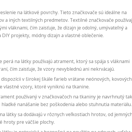
eslenie na látkové povrchy. Tieto značkovače sú ideálne na
v a iných textilných predmetov. Textilné značkovače používa
ými vláknami, čím zaisťuje, že dizajn je odolný, umývateľný a
a DIY projekty, módny dizajn a vlastné oblečenie.
 perá na látky používajú atrament, ktorý sa spája s vláknami
aní, čím zaisťuje, že vzory nevyblednú ani nekrvácajú.
dispozícii v širokej škále farieb vrátane neónových, kovových
 vlastné vzory, ktoré vyniknú na tkanine.
ament používaný v značkovačoch na tkaniny je navrhnutý tak
l hladké nanášanie bez poškodenia alebo stuhnutia materiálu.
a látky sa dodávajú v rôznych veľkostiach hrotov, od jemnýc
ké hroty pre väčšie plochy.
a látky je netoxická a bezpečná na použitie na odevoch, vďaka