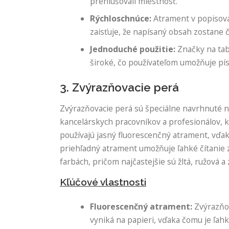
prehlušovali miestnosť.
Rýchloschnúce:
Atrament v popisova
zaisťuje, že napísaný obsah zostane 
Jednoduché použitie:
Značky na tab
široké, čo používateľom umožňuje písa
3. Zvýrazňovacie perá
Zvýrazňovacie perá sú špeciálne navrhnuté n
kancelárskych pracovníkov a profesionálov, k
používajú jasný fluorescenčný atrament, vďak
priehľadný atrament umožňuje ľahké čítanie 
farbách, pričom najčastejšie sú žltá, ružová a 
Kľúčové vlastnosti
Fluorescenčný atrament:
Zvýrazňov
vyniká na papieri, vďaka čomu je ľahk