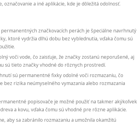
 označovanie a iné aplikácie, kde je dôležitá odolnosť.
 permanentných značkovacích perách je špeciálne navrhnutý
ačky, ktoré vydržia dlhú dobu bez vyblednutia, vďaka čomu sú
užitie.
lný voči vode, čo zaisťuje, že značky zostanú neporušené, aj
u sú tieto značky vhodné do rôznych prostredí.
hnutí sú permanentné fixky odolné voči rozmazaniu, čo
enie bez rizika neúmyselného vymazania alebo rozmazania
rmanentné popisovače je možné použiť na takmer akýkoľve
, dreva a kovu, vďaka čomu sú vhodné pre rôzne aplikácie.
e, aby sa zabránilo rozmazaniu a umožnila okamžitú