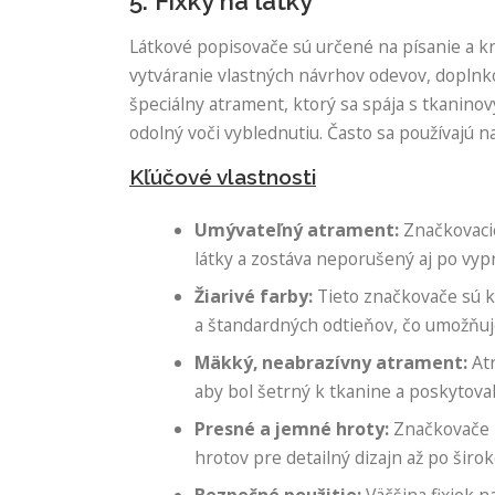
5. Fixky na látky
Látkové popisovače sú určené na písanie a kr
vytváranie vlastných návrhov odevov, doplnko
špeciálny atrament, ktorý sa spája s tkaninov
odolný voči vyblednutiu. Často sa používajú n
Kľúčové vlastnosti
Umývateľný atrament:
Značkovacie
látky a zostáva neporušený aj po vypr
Žiarivé farby:
Tieto značkovače sú k 
a štandardných odtieňov, čo umožňuje
Mäkký, neabrazívny atrament:
Atr
aby bol šetrný k tkanine a poskytova
Presné a jemné hroty:
Značkovače n
hrotov pre detailný dizajn až po širo
Bezpečné použitie:
Väčšina fixiek n