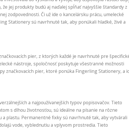
 že jej produkty budú aj naďalej spĺňať najvyššie štandardy z
lnej zodpovednosti. Či už ide o kancelársku prácu, umelecké
ling Stationery sú navrhnuté tak, aby ponúkali hladké, živé a
značkovacích pier, z ktorých každé je navrhnuté pre špecifick
melecké nástroje, spoločnosť poskytuje všestranné možnosti
y značkovacích pier, ktoré ponúka Fingerling Stationery, a i
rzálnejších a najpoužívanejších typov popisovačov. Tieto
om s dlhou životnosťou, sú ideálne na písanie na rôzne
u a plastu. Permanentné fixky sú navrhnuté tak, aby vytvárali
olajú vode, vyblednutiu a vplyvom prostredia. Tieto