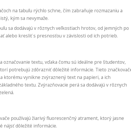
čoch na tabuľu rýchlo schne, čím zabraňuje rozmazaniu a
čistý, kým sa nevymaže.
uľu sa dodávajú v rôznych veľkostiach hrotov, od jemných po
ť alebo kresliť s presnosťou v závislosti od ich potrieb.
a označovanie textu, vďaka čomu sú ideálne pre študentov,
torí potrebujú zdôrazniť dôležité informácie. Tieto značkovač
a ktorému vynikne zvýraznený text na papieri, a ich
základného textu. Zvýrazňovacie perá sa dodávajú v rôznych
zelená.
ače používajú žiarivý fluorescenčný atrament, ktorý jasne
é nájsť dôležité informácie.