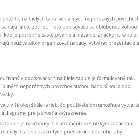
a použitie na bielych tabuliach a iných neporéznych povrchoc
 sa dajú ľahko zotrieť. Tieto popisovače sú obľúbenou voľbou
i, kde je potrebné časté písanie a mazanie. Značky na tabule,
áhajú používateľom organizovať nápady, vytvárať prezentácie a
užívaný v popisovačoch na biele tabule je formulovaný tak,
abúľ a iných neporéznych povrchov suchou handričkou alebo
vyšky.
ajú v širokej škále farieb, čo používateľom umožňuje vytvára
a diagramy pre jasnosť a zvýraznenie.
 tabule je navrhnutých s atramentom s nízkym zápachom,
ú v malých alebo uzavretých priestoroch bez toho, aby